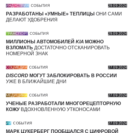
ИНДУСТРИЯ
СОБЫТИЯ
29.09.2024
РАЗРАБОТАНЫ «УМНЫЕ» ТЕПЛИЦЫ
ОНИ САМИ
ДЕЛАЮТ УДОБРЕНИЯ
ТРАНСПОРТ
СОБЫТИЯ
29.09.2024
МИЛЛИОНЫ АВТОМОБИЛЕЙ
KIA
МОЖНО
ВЗЛОМАТЬ
ДОСТАТОЧНО ОТСКАНИРОВАТЬ
НОМЕРНОЙ ЗНАК
СОЦМЕДИА
СОБЫТИЯ
27.09.2024
DISCORD
МОГУТ ЗАБЛОКИРОВАТЬ В РОССИИ
УЖЕ В БЛИЖАЙШИЕ ДНИ
МЕДИЦИНА
СОБЫТИЯ
27.09.2024
УЧЕНЫЕ РАЗРАБОТАЛИ МНОГОРЕЦЕПТОРНУЮ
КОЖУ
ВДОХНОВЛЕННУЮ УТКОНОСАМИ
ИИ
СОБЫТИЯ
27.09.2024
МАРК ЦУКЕРБЕРГ ПООБЩАЛСЯ С ЦИФРОВОЙ