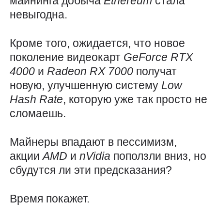
майнинга добыча
Ethereum
стала
невыгодна.
Кроме того, ожидается, что новое
поколение видеокарт
GeForce
RTX
4000
и
Radeon
RX 7000
получат
новую, улучшенную систему
Low
Hash
Rate
, которую уже так просто не
сломаешь.
Майнеры впадают в пессимизм,
акции
AMD
и
nVidia
поползли вниз, но
сбудутся ли эти предсказания?
Время покажет.