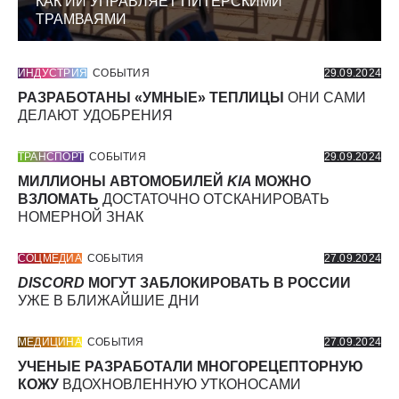
КАК ИИ УПРАВЛЯЕТ ПИТЕРСКИМИ
ТРАМВАЯМИ
ИНДУСТРИЯ
СОБЫТИЯ
29.09.2024
РАЗРАБОТАНЫ «УМНЫЕ» ТЕПЛИЦЫ
ОНИ САМИ
ДЕЛАЮТ УДОБРЕНИЯ
ТРАНСПОРТ
СОБЫТИЯ
29.09.2024
МИЛЛИОНЫ АВТОМОБИЛЕЙ
KIA
МОЖНО
ВЗЛОМАТЬ
ДОСТАТОЧНО ОТСКАНИРОВАТЬ
НОМЕРНОЙ ЗНАК
СОЦМЕДИА
СОБЫТИЯ
27.09.2024
DISCORD
МОГУТ ЗАБЛОКИРОВАТЬ В РОССИИ
УЖЕ В БЛИЖАЙШИЕ ДНИ
МЕДИЦИНА
СОБЫТИЯ
27.09.2024
УЧЕНЫЕ РАЗРАБОТАЛИ МНОГОРЕЦЕПТОРНУЮ
КОЖУ
ВДОХНОВЛЕННУЮ УТКОНОСАМИ