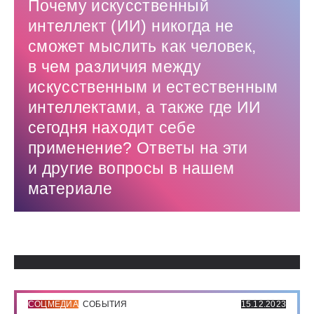
Почему искусственный
интеллект (ИИ) никогда не
сможет мыслить как человек,
в чем различия между
искусственным и естественным
интеллектами, а также где ИИ
сегодня находит себе
применение? Ответы на эти
и другие вопросы в нашем
материале
Использованные источники:
СОЦМЕДИА
СОБЫТИЯ
15.12.2023