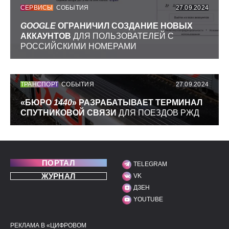
СЕРВИСЫ
СОБЫТИЯ
27.09.2024
GOOGLE
ОГРАНИЧИЛ СОЗДАНИЕ НОВЫХ
АККАУНТОВ
ДЛЯ ПОЛЬЗОВАТЕЛЕЙ С
РОССИЙСКИМИ НОМЕРАМИ
ТРАНСПОРТ
СОБЫТИЯ
27.09.2024
«БЮРО
1440
» РАЗРАБАТЫВАЕТ ТЕРМИНАЛ
СПУТНИКОВОЙ СВЯЗИ
ДЛЯ ПОЕЗДОВ РЖД
ПОРТАЛ
TELEGRAM
МЫ В СОЦИАЛЬНЫХ С
ЖУРНАЛ
VK
ДЗЕН
YOUTUBE
РЕКЛАМА В «ЦИФРОВОМ
ПОЛЕЗНЫЕ ССЫЛКИ
ДОПОЛНИТЕЛЬНАЯ И