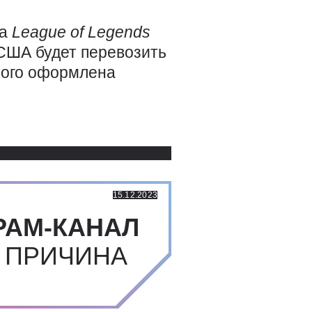
на
League
of
Legends
 США будет перевозить
рого оформлена
Использованные источники:
15.12.2023
РАМ-КАНАЛ
 ПРИЧИНА