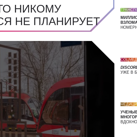
ТО НИКОМУ
ТРАНСП
СЯ НЕ ПЛАНИРУЕТ
МИЛЛИ
ВЗЛОМА
НОМЕРН
СОЦМЕД
DISCOR
УЖЕ В 
МЕДИЦИ
УЧЕНЫЕ
МНОГО
ВДОХНО