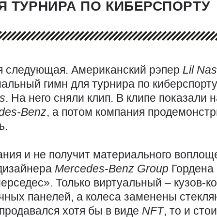
 ТУРНИРА ПО КИБЕРСПОРТУ
я следующая. Американский рэпер
Lil
Na
альный гимн для турнира по киберспорт
s
. На него сняли клип. В клипе показали
des-Benz
, а потом компания продемонст
ь.
ания и не получит материального воплоще
 дизайнера
Mercedes-Benz
Group
Гордена 
ерседес». Только виртуальный – кузов-к
чных панелей, а колеса заменены стекл
 продавался хотя бы в виде
NFT
, то и ст