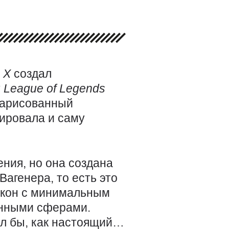
s
X
создал
у
League
of
Legends
 нарисованный
рировала и саму
ния, но она создана
Вагенера, то есть это
окон с минимальным
янными сферами.
оил бы, как настоящий…