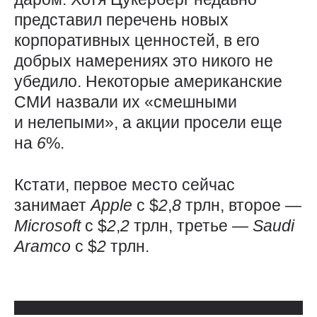
представил перечень новых
корпоративных ценностей, в его
добрых намерениях это никого не
убедило. Некоторые американские
СМИ назвали их «смешными
и нелепыми», а акции просели еще
на
6
%.
Кстати, первое место сейчас
занимает
Apple
с $
2
,
8
трлн, второе —
Microsoft
с $
2
,
2
трлн, третье —
Saudi
Aramco
с $
2
трлн.
Использованные источники: