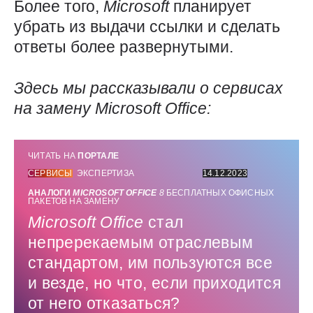
Более того,
Microsoft
планирует
убрать из выдачи ссылки и сделать
ответы более развернутыми.
Здесь мы рассказывали о сервисах
на замену
Microsoft
Office
:
ЧИТАТЬ НА
ПОРТАЛЕ
СЕРВИСЫ
ЭКСПЕРТИЗА
14.12.2023
АНАЛОГИ
MICROSOFT
OFFICE
8
БЕСПЛАТНЫХ ОФИСНЫХ
ПАКЕТОВ НА ЗАМЕНУ
Microsoft
Office
стал
непререкаемым отраслевым
стандартом, им пользуются все
и везде, но что, если приходится
от него отказаться?