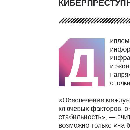
КИБЕРПРЕСТУП
иплом
Д
инфор
инфра
и эко
напря
столк
«Обеспечение междун
ключевых факторов, о
стабильность», — счи
возможно только «на 