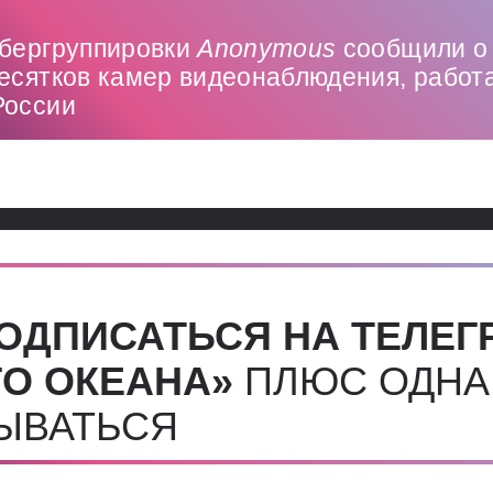
ибергруппировки
Anonymous
сообщили о
десятков камер видеонаблюдения, рабо
России
ОДПИСАТЬСЯ НА ТЕЛЕГ
О ОКЕАНА»
ПЛЮС ОДНА
СЫВАТЬСЯ