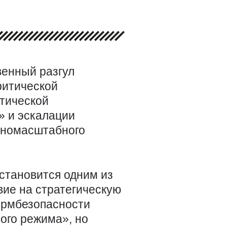
венный разгул
ритической
итической
» и эскалации
лномасштабного
тановится одним из
ие на стратегическую
ормбезопасности
ого режима», но