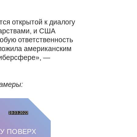
тся открытой к диалогу
дарствами, и США
собую ответственность
дложила американским
киберсфере», —
камеры:
19.03.2022
У ПОВЕРХ