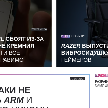
29.09.2024
ИГРЫ
СОБЫТИЯ
EL
СБОЯТ ИЗ-ЗА
НЕ КРЕМНИЯ
RAZER
ВЫПУСТ
ТИ ВСЕ
ВИБРОСИДУШК
ПРАВИМО
ГЕЙМЕРОВ
ИНДУСТ
30.09.2024
РАЗРАБ
САМИ Д
АКИ НЕ
Ь
ARM
И