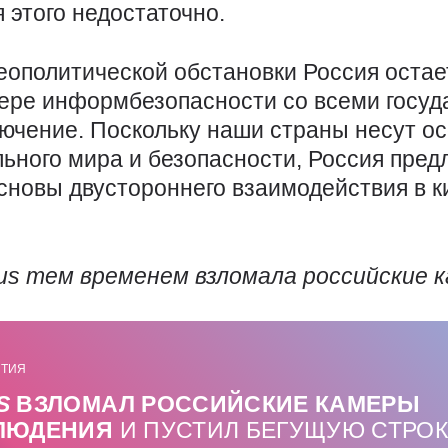
 этого недостаточно.
еополитической обстановки Россия остае
фере информбезопасности со всеми госу
лючение. Поскольку наши страны несут о
льного мира и безопасности, Россия пре
сновы двустороннего взаимодействия в 
us
тем временем взломала российские 
ТИЯ
S
ВЗЛОМАЛ РОССИЙСКИЕ КАМЕРЫ
ЛЮДЕНИЯ
И ПУСТИЛ БЕГУЩУЮ СТРОК