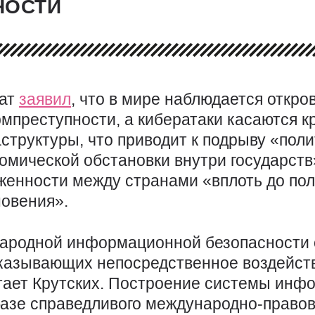
НОСТИ
ат
заявил
, что в мире наблюдается откро
мпреступности, а кибератаки касаются к
структуры, что приводит к подрыву «пол
номической обстановки внутри государств
женности между странами «вплоть до по
новения».
ародной информационной безопасности с
казывающих непосредственное воздейств
тает Крутских. Построение системы инф
базе справедливого международно-правов