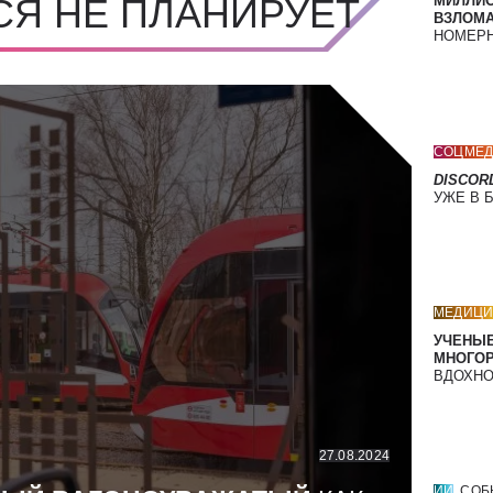
СЯ НЕ ПЛАНИРУЕТ
МИЛЛИ
ВЗЛОМА
НОМЕРН
СОЦМЕД
DISCOR
УЖЕ В 
МЕДИЦИ
УЧЕНЫЕ
МНОГО
ВДОХНО
27.08.2024
ИИ
СОБ