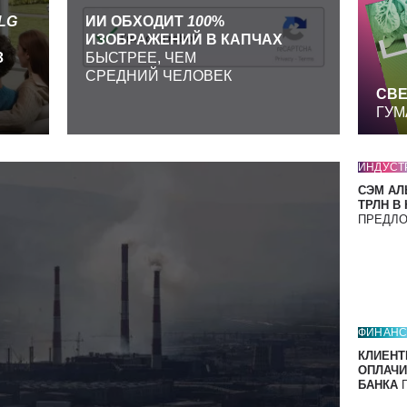
LG
ИИ ОБХОДИТ
100
%
ИЗОБРАЖЕНИЙ В КАПЧАХ
З
БЫСТРЕЕ, ЧЕМ
СРЕДНИЙ ЧЕЛОВЕК
СВЕ
ГУМ
ИНДУСТ
СЭМ АЛ
ТРЛН В
ПРЕДЛ
ФИНАН
КЛИЕНТ
ОПЛАЧИ
БАНКА
П