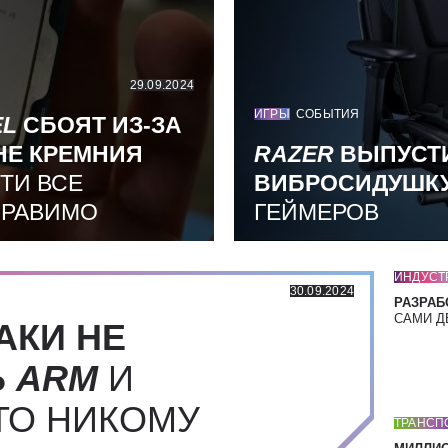
29.09.2024
ИГРЫ
СОБЫТИЯ
EL
СБОЯТ ИЗ-ЗА
НЕ КРЕМНИЯ
RAZER
ВЫПУСТ
ТИ ВСЕ
ВИБРОСИДУШК
ПРАВИМО
ГЕЙМЕРОВ
ИНДУСТ
30.09.2024
РАЗРАБ
САМИ Д
АКИ НЕ
Ь
ARM
И
ТО НИКОМУ
ТРАНСП