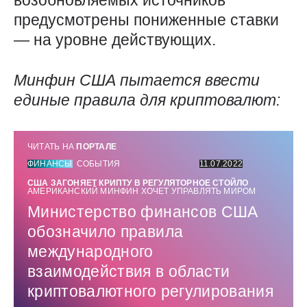
возобновляемых источников
предусмотрены пониженные ставки
— на уровне действующих.
Минфин США пытается ввести
единые правила для криптовалют:
ЧИТАТЬ НА
ПОРТАЛЕ
ФИНАНСЫ
СОБЫТИЯ
11.07.2022
США ЗАГОНЯЕТ КРИПТУ В РЕГУЛЯТОРНОЕ СТОЙЛО
АМЕРИКАНСКИЙ МИНФИН ХОЧЕТ УПРАВЛЯТЬ МИРОМ
Министерство финансов США
обозначило правила
международного
взаимодействия в области
криптовалютного регулирования