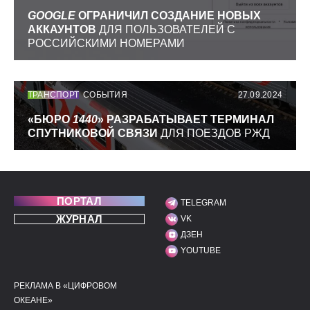
GOOGLE
ОГРАНИЧИЛ СОЗДАНИЕ НОВЫХ
АККАУНТОВ
ДЛЯ ПОЛЬЗОВАТЕЛЕЙ С
РОССИЙСКИМИ НОМЕРАМИ
ТРАНСПОРТ
СОБЫТИЯ
27.09.2024
«БЮРО
1440
» РАЗРАБАТЫВАЕТ ТЕРМИНАЛ
СПУТНИКОВОЙ СВЯЗИ
ДЛЯ ПОЕЗДОВ РЖД
ПОРТАЛ
TELEGRAM
МЫ В СОЦИАЛЬНЫХ С
ЖУРНАЛ
VK
ДЗЕН
YOUTUBE
РЕКЛАМА В «ЦИФРОВОМ
ПОЛЕЗНЫЕ ССЫЛКИ
ДОПОЛНИТЕЛЬНАЯ И
ОКЕАНЕ»