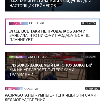
RAZER
ВЫПУСТИЛА ВИБРОСИДУШКУ
ДЛЯ
НАСТОЯЩИХ ГЕЙМЕРОВ
ИНДУСТРИЯ
СОБЫТИЯ
30.09.2024
INTEL
ВСЕ ТАКИ НЕ ПРОДАЛАСЬ
ARM
И
ЗАЯВИЛА, ЧТО НИКОМУ ПРОДАВАТЬСЯ НЕ
ПЛАНИРУЕТ
ТРАНСПОРТ
ЭКСПЕРТИЗА
27.08.2024
ГЛУБОКОУВАЖАЕМЫЙ ВАГОНОУВАЖАТЫЙ
КАК ИИ УПРАВЛЯЕТ ПИТЕРСКИМИ
ТРАМВАЯМИ
ИНДУСТРИЯ
СОБЫТИЯ
29.09.2024
РАЗРАБОТАНЫ «УМНЫЕ» ТЕПЛИЦЫ
ОНИ САМИ
ДЕЛАЮТ УДОБРЕНИЯ