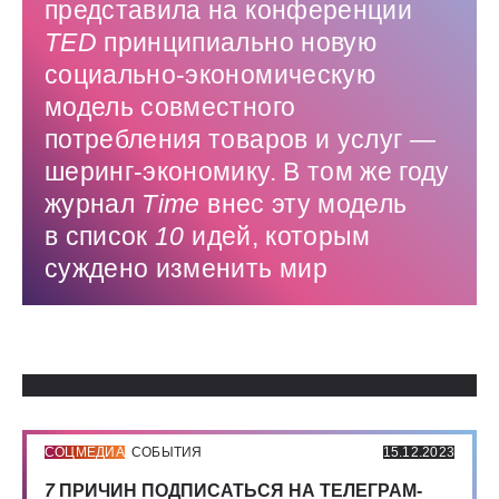
представила на конференции
TED
принципиально новую
социально-экономическую
модель совместного
потребления товаров и услуг — ​
шеринг-экономику. В том же году
журнал
Time
внес эту модель
в список
10
идей, которым
суждено изменить мир
Использованные источники:
СОЦМЕДИА
СОБЫТИЯ
15.12.2023
7
ПРИЧИН ПОДПИСАТЬСЯ НА ТЕЛЕГРАМ-