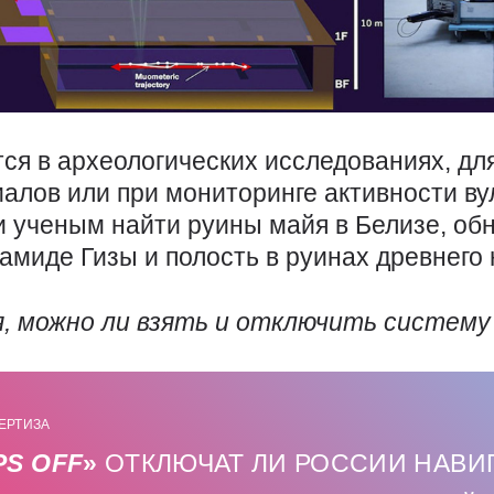
я в археологических исследованиях, дл
алов или при мониторинге активности в
и ученым найти руины майя в Белизе, об
амиде Гизы и полость в руинах древнего 
я, можно ли взять и отключить систему
ЕРТИЗА
PS
OFF
»
ОТКЛЮЧАТ ЛИ РОССИИ НАВИ