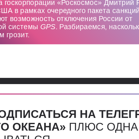
ва госкорпорации «Роскосмос» Дмитрий 
США в рамках очередного пакета санкци
ют возможность отключения России от
ой системы
GPS
. Разбираемся, наскольк
м грозит.
ОДПИСАТЬСЯ НА ТЕЛЕГ
О ОКЕАНА»
ПЛЮС ОДНА