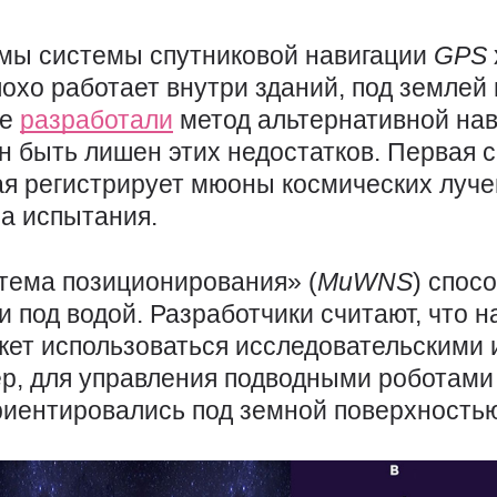
мы системы спутниковой навигации
GPS
лохо работает внутри зданий, под землей 
ые
разработали
метод альтернативной нав
н быть лишен этих недостатков. Первая с
ая регистрирует мюоны космических луче
а испытания.
тема позиционирования» (
MuWNS
) спос
и под водой. Разработчики считают, что н
жет использоваться исследовательскими
, для управления подводными роботами и
иентировались под земной поверхностью