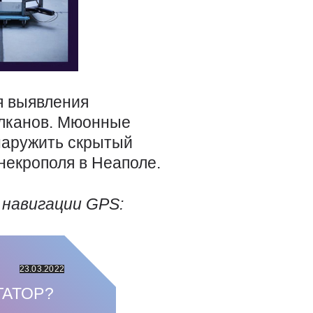
я выявления
улканов. Мюонные
наружить скрытый
некрополя в Неаполе.
 навигации
GPS
:
23.03.2022
ГАТОР?