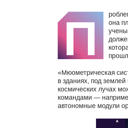
робле
П
она п
учен
долже
котор
прошл
«Мюометрическая сис
в зданиях, под землей 
космических лучах мо
командами — например
автономные модули ор