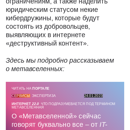
ограничениям, а также наделить
юридическим статусом некие
кибердружины, которые будут
состоять из добровольцев,
выявляющих в интернете
«деструктивный контент».
Здесь мы подробно рассказываем
о метавселенных:
ЧИТАТЬ НА
ПОРТАЛЕ
СЕРВИСЫ
ЭКСПЕРТИЗА
24.01.2023
ИНТЕРНЕТ
22
.
0
ЧТО ПОДРАЗУМЕВАЕТСЯ ПОД ТЕРМИНОМ
МЕТАВСЕЛЕННАЯ
О «Метавселенной» сейчас
говорят буквально все – от
IT-