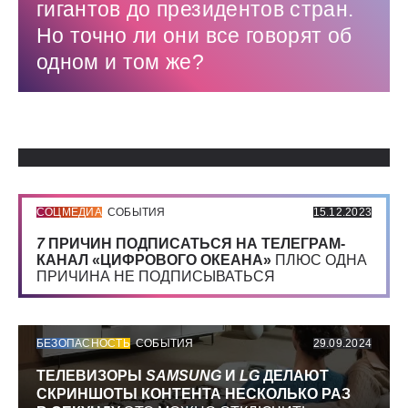
гигантов до президентов стран.
Но точно ли они все говорят об
одном и том же?
Использованные источники:
СОЦМЕДИА
СОБЫТИЯ
15.12.2023
7
ПРИЧИН ПОДПИСАТЬСЯ НА ТЕЛЕГРАМ-
КАНАЛ «ЦИФРОВОГО ОКЕАНА»
ПЛЮС ОДНА
ПРИЧИНА НЕ ПОДПИСЫВАТЬСЯ
БЕЗОПАСНОСТЬ
СОБЫТИЯ
29.09.2024
ТЕЛЕВИЗОРЫ
SAMSUNG
И
LG
ДЕЛАЮТ
СКРИНШОТЫ КОНТЕНТА НЕСКОЛЬКО РАЗ