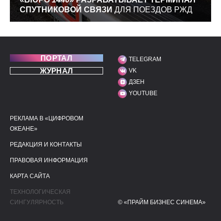
СПУТНИКОВОЙ СВЯЗИ
ДЛЯ ПОЕЗДОВ РЖД
ПОРТАЛ
TELEGRAM
МЫ В СОЦИАЛЬНЫХ С
ЖУРНАЛ
VK
ДЗЕН
YOUTUBE
РЕКЛАМА В «ЦИФРОВОМ
ПОЛЕЗНЫЕ ССЫЛКИ
ДОПОЛНИТЕЛЬНАЯ И
ОКЕАНЕ»
РЕДАКЦИЯ И КОНТАКТЫ
ПРАВОВАЯ ИНФОРМАЦИЯ
КАРТА САЙТА
ТЕХНОЛОГИЧЕСКАЯ
СИНГУЛЯРНОСТЬ
© «ПРАЙМ БИЗНЕС СИНЕМА»