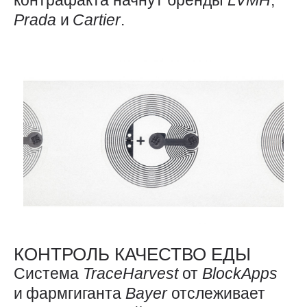
контрафакта начнут бренды
LVMH
,
Prada
и
Cartier
.
КОНТРОЛЬ КАЧЕСТВО ЕДЫ
Система
TraceHarvest
от
BlockApps
и фармгиганта
Bayer
отслеживает