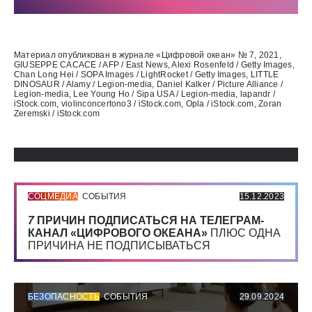
Использованные источники:
Материал опубликован в журнале «Цифровой океан» № 7, 2021,
GIUSEPPE CACACE / AFP / East News, Alexi Rosenfeld / Getty Images,
Chan Long Hei / SOPA Images / LightRocket / Getty Images, LITTLE
DINOSAUR / Alamy / Legion-media, Daniel Kalker / Picture Alliance /
Legion-media, Lee Young Ho / Sipa USA / Legion-media, lapandr /
iStock.com, violinconcertono3 / iStock.com, Opla / iStock.com, Zoran
Zeremski / iStock.com
СОЦМЕДИА
СОБЫТИЯ
15.12.2023
7
ПРИЧИН ПОДПИСАТЬСЯ НА ТЕЛЕГРАМ-
КАНАЛ «ЦИФРОВОГО ОКЕАНА»
ПЛЮС ОДНА
ПРИЧИНА НЕ ПОДПИСЫВАТЬСЯ
БЕЗОПАСНОСТЬ
СОБЫТИЯ
29.09.2024