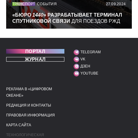
ТРАНСПОРТ
СОБЫТИЯ
27.09.2024
«БЮРО
1440
» РАЗРАБАТЫВАЕТ ТЕРМИНАЛ
СПУТНИКОВОЙ СВЯЗИ
ДЛЯ ПОЕЗДОВ РЖД
ПОРТАЛ
TELEGRAM
МЫ В СОЦИАЛЬНЫХ С
ЖУРНАЛ
VK
ДЗЕН
YOUTUBE
РЕКЛАМА В «ЦИФРОВОМ
ПОЛЕЗНЫЕ ССЫЛКИ
ДОПОЛНИТЕЛЬНАЯ И
ОКЕАНЕ»
РЕДАКЦИЯ И КОНТАКТЫ
ПРАВОВАЯ ИНФОРМАЦИЯ
КАРТА САЙТА
ТЕХНОЛОГИЧЕСКАЯ