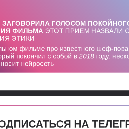
 ЗАГОВОРИЛА ГОЛОСОМ ПОКОЙНОГ
НИЯ ФИЛЬМА
ЭТОТ ПРИЕМ НАЗВАЛИ 
НИЯ ЭТИКИ
льном фильме про известного шеф-пова
орый покончил с собой в
2018
году, нес
зносит нейросеть
ОДПИСАТЬСЯ НА ТЕЛЕГ