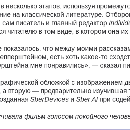
в несколько этапов, используя промежут
ние на классической литературе. Отборо
 сам писатель и главный редактор
Indivi
я читателю в том виде, в котором она их
е показалось, что между моими рассказа
пперштейном, есть хоть какое-то сходст
рштейна мне понравились», — сказал пи
графической обложкой с изображением дв
 а вторую — предварительно изучившая 
созданная
SberDevices
и
Sber
AI
при соде
чивала фильм голосом покойного челове