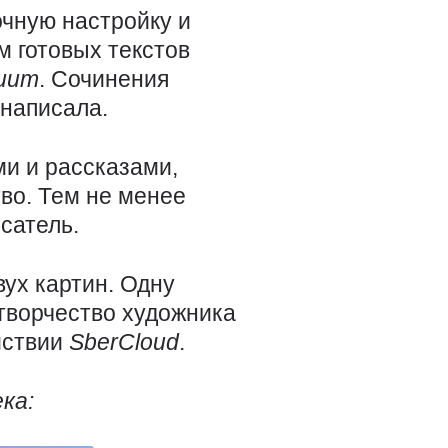
очную настройку и
м готовых текстов
duum
. Сочинения
 написала.
ми и рассказами,
во. Тем не менее
сатель.
ух картин. Одну
творчество художника
йствии
SberCloud
.
ка: