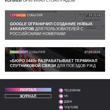
КОПИЕЙ
ОРИГИНАЛ СТОЯЛ РЯДОМ
СЕРВИСЫ
СОБЫТИЯ
27.09.2024
GOOGLE
ОГРАНИЧИЛ СОЗДАНИЕ НОВЫХ
АККАУНТОВ
ДЛЯ ПОЛЬЗОВАТЕЛЕЙ С
РОССИЙСКИМИ НОМЕРАМИ
ТРАНСПОРТ
СОБЫТИЯ
27.09.2024
«БЮРО
1440
» РАЗРАБАТЫВАЕТ ТЕРМИНАЛ
СПУТНИКОВОЙ СВЯЗИ
ДЛЯ ПОЕЗДОВ РЖД
ПОРТАЛ
TELEGRAM
МЫ В СОЦИАЛЬНЫХ С
ЖУРНАЛ
VK
ДЗЕН
YOUTUBE