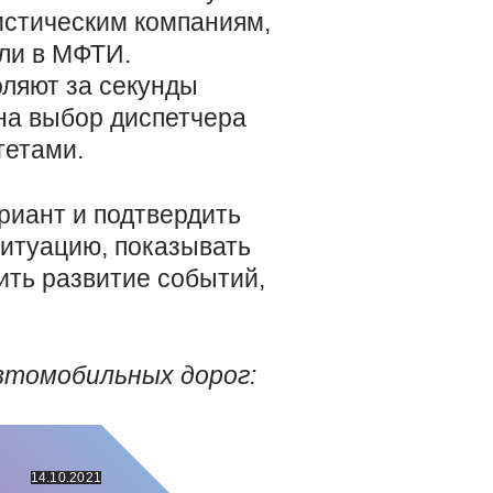
истическим компаниям,
али в МФТИ.
оляют за секунды
на выбор диспетчера
тетами.
риант и подтвердить
ситуацию, показывать
ить развитие событий,
втомобильных дорог:
14.10.2021