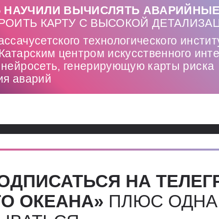
 НАУЧИЛИ ВЫЧИСЛЯТЬ АВАРИЙНЫЕ
ТРОИТЬ КАРТУ С ВЫСОКОЙ ДЕТАЛИЗА
ссачусетского технологического инстит
Катарским центром искусственного инт
 нейросеть, генерирующую карты риска
ия аварий
ОДПИСАТЬСЯ НА ТЕЛЕГ
О ОКЕАНА»
ПЛЮС ОДНА