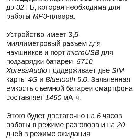
до
32
ГБ, которая необходима для
работы
MP3-
плеера.
Устройство имеет
3
,
5-
миллиметровый разъем для
наушников и порт
microUSB
для
подзарядки батареи.
5710
XpressAudio
поддерживает две
SIM-
карты
4G
и
Bluetooth 5
.
0
. Заявленная
емкость съемной батареи смартфона
составляет
1450
мА·ч.
Этого будет достаточно на
6
часов
работы в режиме разговора и на
20
дней в режиме ожидания.