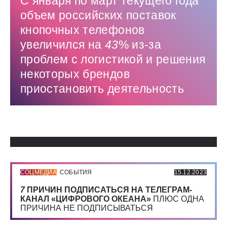
С января по март текущего года
объем российских поставок
кнопочных телефонов
увеличился на
43
% из-за
проблем с логистикой и решения
некоторых брендов
приостановить деятельность
Использованные источники:
СОЦМЕДИА
СОБЫТИЯ
15.12.2023
7
ПРИЧИН ПОДПИСАТЬСЯ НА ТЕЛЕГРАМ-
КАНАЛ «ЦИФРОВОГО ОКЕАНА»
ПЛЮС ОДНА
ПРИЧИНА НЕ ПОДПИСЫВАТЬСЯ