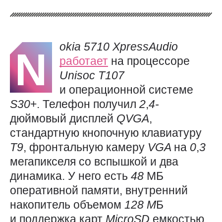
okia 5710
XpressAudio
N
работает
на процессоре
Unisoc
T107
и операционной системе
S30
+​. Телефон получил
2
,
4-
дюймовый дисплей
QVGA
,
стандартную кнопочную клавиатуру
T9
, фронтальную камеру
VGA
на
0
,
3
мегапикселя со вспышкой и два
динамика. У него есть
48
МБ
оперативной памяти, внутренний
накопитель объемом
128
M
Б
и поддержка карт
MicroSD
емкостью