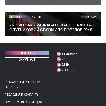
ТРАНСПОРТ
СОБЫТИЯ
27.09.2024
«БЮРО
1440
» РАЗРАБАТЫВАЕТ ТЕРМИНАЛ
СПУТНИКОВОЙ СВЯЗИ
ДЛЯ ПОЕЗДОВ РЖД
ПОРТАЛ
TELEGRAM
МЫ В СОЦИАЛЬНЫХ С
ЖУРНАЛ
VK
ДЗЕН
YOUTUBE
РЕКЛАМА В «ЦИФРОВОМ
ПОЛЕЗНЫЕ ССЫЛКИ
ДОПОЛНИТЕЛЬНАЯ И
ОКЕАНЕ»
РЕДАКЦИЯ И КОНТАКТЫ
ПРАВОВАЯ ИНФОРМАЦИЯ