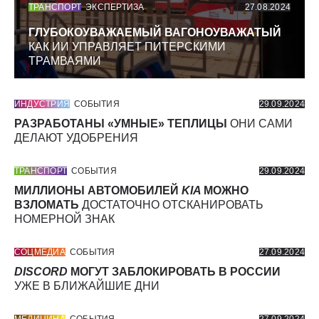
ТРАНСПОРТ
ЭКСПЕРТИЗА
27.08.2024
ГЛУБОКОУВАЖАЕМЫЙ ВАГОНОУВАЖАТЫЙ
КАК ИИ УПРАВЛЯЕТ ПИТЕРСКИМИ
ТРАМВАЯМИ
ИНДУСТРИЯ
СОБЫТИЯ
29.09.2024
РАЗРАБОТАНЫ «УМНЫЕ» ТЕПЛИЦЫ
ОНИ САМИ
ДЕЛАЮТ УДОБРЕНИЯ
ТРАНСПОРТ
СОБЫТИЯ
29.09.2024
МИЛЛИОНЫ АВТОМОБИЛЕЙ
KIA
МОЖНО
ВЗЛОМАТЬ
ДОСТАТОЧНО ОТСКАНИРОВАТЬ
НОМЕРНОЙ ЗНАК
СОЦМЕДИА
СОБЫТИЯ
27.09.2024
DISCORD
МОГУТ ЗАБЛОКИРОВАТЬ В РОССИИ
УЖЕ В БЛИЖАЙШИЕ ДНИ
МЕДИЦИНА
СОБЫТИЯ
27.09.2024