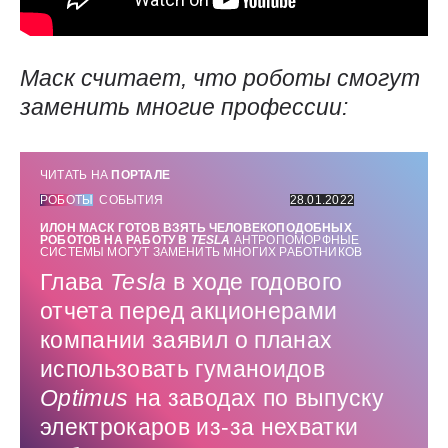
Маск считает, что роботы смогут
заменить многие профессии:
ЧИТАТЬ НА
ПОРТАЛЕ
РОБОТЫ
СОБЫТИЯ
28.01.2022
ИЛОН МАСК ГОТОВ ВЗЯТЬ ЧЕЛОВЕКОПОДОБНЫХ
РОБОТОВ НА РАБОТУ В
TESLA
АНТРОПОМОРФНЫЕ
СИСТЕМЫ МОГУТ ЗАМЕНИТЬ МНОГИХ РАБОТНИКОВ
Глава
Tesla
в ходе годового
отчета перед акционерами
компании заявил о планах
использовать гуманоидов
Optimus
на заводах по выпуску
электрокаров из-за нехватки