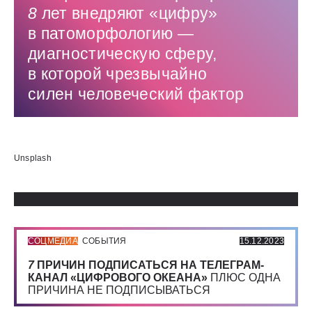
8
лет внедряют «цифру»
в патоморфологию — ​
диагностическую сферу,
в которой чрезвычайно
силен человеческий фактор
Использованные источники:
Unsplash
СОЦМЕДИА
СОБЫТИЯ
15.12.2023
7
ПРИЧИН ПОДПИСАТЬСЯ НА ТЕЛЕГРАМ-
КАНАЛ «ЦИФРОВОГО ОКЕАНА»
ПЛЮС ОДНА
ПРИЧИНА НЕ ПОДПИСЫВАТЬСЯ