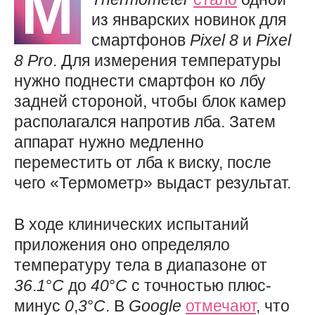
М
из январских новинок для
смартфонов
Pixel 8
и
Pixel
8
Pro
. Для измерения температуры
нужно поднести смартфон ко лбу
задней стороной, чтобы блок камер
располагался напротив лба. Затем
аппарат нужно медленно
переместить от лба к виску, после
чего «Термометр» выдаст результат.
В ходе клинических испытаний
приложения оно определяло
температуру тела в диапазоне от
36
.
1
°
C
до
40
°
C
с точностью плюс-
минус
0
,
3
°
C
. В
Google
отмечают
, что