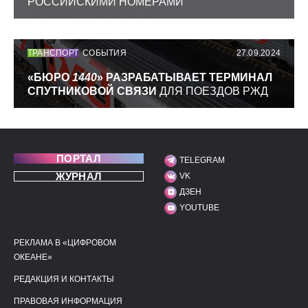
РОССИЙСКИМИ НОМЕРАМИ
ТРАНСПОРТ
СОБЫТИЯ
27.09.2024
«БЮРО
1440
» РАЗРАБАТЫВАЕТ ТЕРМИНАЛ
СПУТНИКОВОЙ СВЯЗИ
ДЛЯ ПОЕЗДОВ РЖД
ПОРТАЛ
TELEGRAM
МЫ В СОЦИАЛЬНЫХ С
ЖУРНАЛ
VK
ДЗЕН
YOUTUBE
РЕКЛАМА В «ЦИФРОВОМ
ПОЛЕЗНЫЕ ССЫЛКИ
ДОПОЛНИТЕЛЬНАЯ И
ОКЕАНЕ»
РЕДАКЦИЯ И КОНТАКТЫ
ПРАВОВАЯ ИНФОРМАЦИЯ