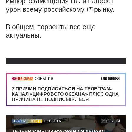
импортозамещения ПО и нанесет
урон всему российскому
IT-
рынку.
В общем, торренты все еще
актуальны.
Использованные источники:
СОЦМЕДИА
СОБЫТИЯ
15.12.2023
7
ПРИЧИН ПОДПИСАТЬСЯ НА ТЕЛЕГРАМ-
КАНАЛ «ЦИФРОВОГО ОКЕАНА»
ПЛЮС ОДНА
ПРИЧИНА НЕ ПОДПИСЫВАТЬСЯ
БЕЗОПАСНОСТЬ
СОБЫТИЯ
29.09.2024
ТЕЛЕВИЗОРЫ
SAMSUNG
И
LG
ДЕЛАЮТ