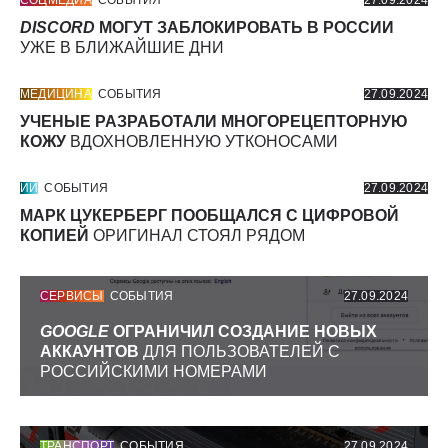
СОЦМЕДИА
СОБЫТИЯ
27.09.2024
DISCORD
МОГУТ ЗАБЛОКИРОВАТЬ В РОССИИ
УЖЕ В БЛИЖАЙШИЕ ДНИ
МЕДИЦИНА
СОБЫТИЯ
27.09.2024
УЧЕНЫЕ РАЗРАБОТАЛИ МНОГОРЕЦЕПТОРНУЮ
КОЖУ
ВДОХНОВЛЕННУЮ УТКОНОСАМИ
ИИ
СОБЫТИЯ
27.09.2024
МАРК ЦУКЕРБЕРГ ПООБЩАЛСЯ С ЦИФРОВОЙ
КОПИЕЙ
ОРИГИНАЛ СТОЯЛ РЯДОМ
СЕРВИСЫ
СОБЫТИЯ
27.09.2024
GOOGLE
ОГРАНИЧИЛ СОЗДАНИЕ НОВЫХ
АККАУНТОВ
ДЛЯ ПОЛЬЗОВАТЕЛЕЙ С
РОССИЙСКИМИ НОМЕРАМИ
ТРАНСПОРТ
СОБЫТИЯ
27.09.2024