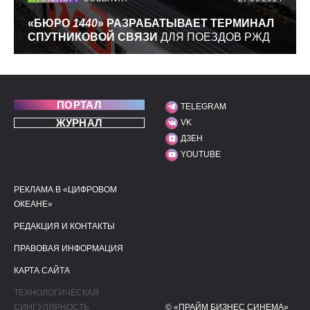
«БЮРО
1440
» РАЗРАБАТЫВАЕТ ТЕРМИНАЛ
СПУТНИКОВОЙ СВЯЗИ
ДЛЯ ПОЕЗДОВ РЖД
ПОРТАЛ
TELEGRAM
МЫ В СОЦИАЛЬНЫХ С
ЖУРНАЛ
VK
ДЗЕН
YOUTUBE
РЕКЛАМА В «ЦИФРОВОМ
ПОЛЕЗНЫЕ ССЫЛКИ
ДОПОЛНИТЕЛЬНАЯ И
ОКЕАНЕ»
РЕДАКЦИЯ И КОНТАКТЫ
ПРАВОВАЯ ИНФОРМАЦИЯ
КАРТА САЙТА
ТЕХНОЛОГИЧЕСКАЯ
СИНГУЛЯРНОСТЬ
© «ПРАЙМ БИЗНЕС СИНЕМА»