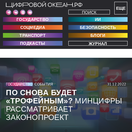
ЕЩЕ
ПОИСК
ГОСУДАРСТВО
ИИ
СОЦМЕДИА
БЕЗОПАСНОСТЬ
ТРАНСПОРТ
БЛОГИ
ПОДКАСТЫ
ЖУРНАЛ
ГОСУДАРСТВО
СОБЫТИЯ
31.12.2022
ПО СНОВА БУДЕТ
«ТРОФЕЙНЫМ»?
МИНЦИФРЫ
РАССМАТРИВАЕТ
ЗАКОНОПРОЕКТ