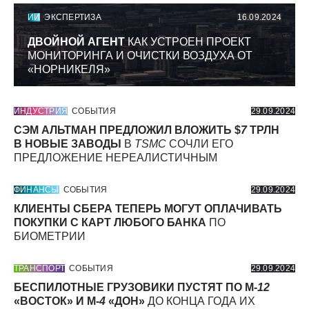
ИИ
ЭКСПЕРТИЗА
16.09.2024
ДВОЙНОЙ АГЕНТ
КАК УСТРОЕН ПРОЕКТ
МОНИТОРИНГА И ОЧИСТКИ ВОЗДУХА ОТ
«НОРНИКЕЛЯ»
ИНДУСТРИЯ
СОБЫТИЯ
29.09.2024
СЭМ АЛЬТМАН ПРЕДЛОЖИЛ ВЛОЖИТЬ $
7
ТРЛН
В НОВЫЕ ЗАВОДЫ
В
TSMC
СОЧЛИ ЕГО
ПРЕДЛОЖЕНИЕ НЕРЕАЛИСТИЧНЫМ
ФИНАНСЫ
СОБЫТИЯ
29.09.2024
КЛИЕНТЫ СБЕРА ТЕПЕРЬ МОГУТ ОПЛАЧИВАТЬ
ПОКУПКИ С КАРТ ЛЮБОГО БАНКА
ПО
БИОМЕТРИИ
ТРАНСПОРТ
СОБЫТИЯ
29.09.2024
БЕСПИЛОТНЫЕ ГРУЗОВИКИ ПУСТЯТ ПО М-
12
«ВОСТОК» И М-
4
«ДОН»
ДО КОНЦА ГОДА ИХ