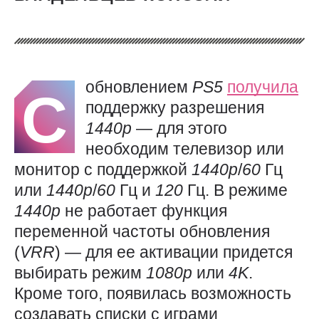
обновлением
PS5
получила
С
поддержку разрешения
1440p
— для этого
необходим телевизор или
монитор с поддержкой
1440p
/
60
Гц
или
1440p
/
60
Гц и
120
Гц. В режиме
1440p
не работает функция
переменной частоты обновления
(
VRR
) — для ее активации придется
выбирать режим
1080p
или
4K
.
Кроме того, появилась возможность
создавать списки с играми