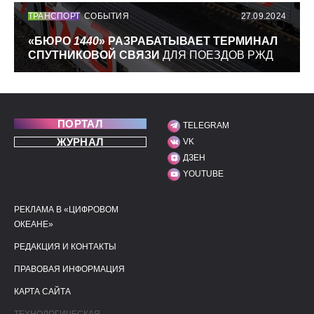
ТРАНСПОРТ
СОБЫТИЯ
27.09.2024
«БЮРО
1440
» РАЗРАБАТЫВАЕТ ТЕРМИНАЛ
СПУТНИКОВОЙ СВЯЗИ
ДЛЯ ПОЕЗДОВ РЖД
ПОРТАЛ
TELEGRAM
МЫ В СОЦИАЛЬНЫХ С
ЖУРНАЛ
VK
ДЗЕН
YOUTUBE
РЕКЛАМА В «ЦИФРОВОМ
ПОЛЕЗНЫЕ ССЫЛКИ
ДОПОЛНИТЕЛЬНАЯ И
ОКЕАНЕ»
РЕДАКЦИЯ И КОНТАКТЫ
ПРАВОВАЯ ИНФОРМАЦИЯ
КАРТА САЙТА