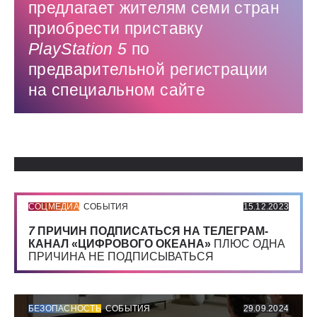
предлагает жителям семи стран
приобрести приставку
PlayStation 5
по
предварительной регистрации
на специальном сайте
Использованные источники:
СОЦМЕДИА
СОБЫТИЯ
15.12.2023
7
ПРИЧИН ПОДПИСАТЬСЯ НА ТЕЛЕГРАМ-
КАНАЛ «ЦИФРОВОГО ОКЕАНА»
ПЛЮС ОДНА
ПРИЧИНА НЕ ПОДПИСЫВАТЬСЯ
БЕЗОПАСНОСТЬ
СОБЫТИЯ
29.09.2024