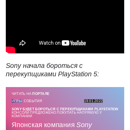
Sony
начала бороться с
перекупщиками
PlayStation 5
:
ЧИТАТЬ НА
ПОРТАЛЕ
ИГРЫ
СОБЫТИЯ
19.01.2022
SONY
БУДЕТ БОРОТЬСЯ С ПЕРЕКУПЩИКАМИ
PLAYSTATION
КОНСОЛИ ПРЕДЛОЖЕНО ПОКУПАТЬ НАПРЯМУЮ У
КОМПАНИИ
Японская компания
Sony