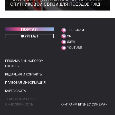
СПУТНИКОВОЙ СВЯЗИ
ДЛЯ ПОЕЗДОВ РЖД
ПОРТАЛ
TELEGRAM
МЫ В СОЦИАЛЬНЫХ С
ЖУРНАЛ
VK
ДЗЕН
YOUTUBE
РЕКЛАМА В «ЦИФРОВОМ
ПОЛЕЗНЫЕ ССЫЛКИ
ДОПОЛНИТЕЛЬНАЯ И
ОКЕАНЕ»
РЕДАКЦИЯ И КОНТАКТЫ
ПРАВОВАЯ ИНФОРМАЦИЯ
КАРТА САЙТА
ТЕХНОЛОГИЧЕСКАЯ
СИНГУЛЯРНОСТЬ
© «ПРАЙМ БИЗНЕС СИНЕМА»