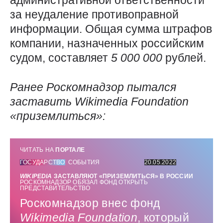
административной ответственности
за неудаление противоправной
информации. Общая сумма штрафов
компании, назначенных российским
судом, составляет
5 000
000
рублей.
Ранее Роскомнадзор пытался
заставить
Wikimedia
Foundation
«приземлиться»:
ЧИТАТЬ НА
ПОРТАЛЕ
ГОСУДАРСТВО
СОБЫТИЯ
20.05.2022
WIKIPEDIA
ЗАСТАВЛЯЮТ «ПРИЗЕМЛИТЬСЯ» В РОССИИ
РОСКОМНАДЗОР ОБЯЗАЛ ФОНД ОТКРЫТЬ
ПРЕДСТАВИТЕЛЬСТВО
Роскомнадзор внес фонд
Wikimedia
Foundation
, который