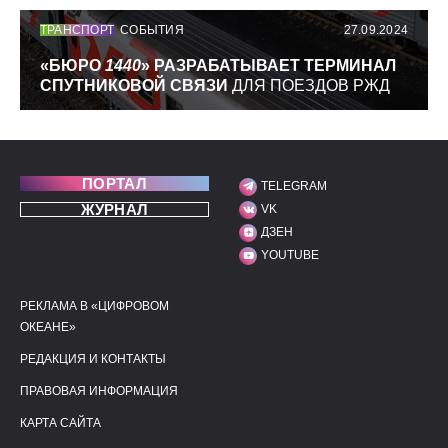
ТРАНСПОРТ
СОБЫТИЯ
27.09.2024
«БЮРО
1440
» РАЗРАБАТЫВАЕТ ТЕРМИНАЛ
СПУТНИКОВОЙ СВЯЗИ
ДЛЯ ПОЕЗДОВ РЖД
ПОРТАЛ
TELEGRAM
МЫ В СОЦИАЛЬНЫХ С
ЖУРНАЛ
VK
ДЗЕН
YOUTUBE
РЕКЛАМА В «ЦИФРОВОМ
ПОЛЕЗНЫЕ ССЫЛКИ
ДОПОЛНИТЕЛЬНАЯ И
ОКЕАНЕ»
РЕДАКЦИЯ И КОНТАКТЫ
ПРАВОВАЯ ИНФОРМАЦИЯ
КАРТА САЙТА