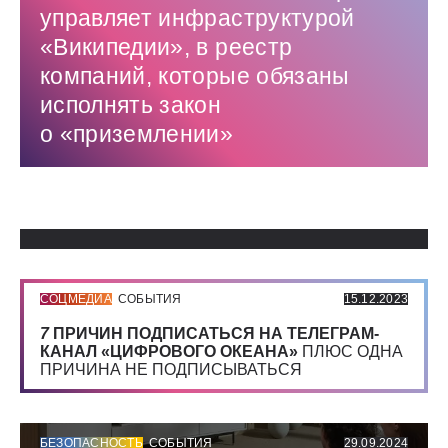
управляет инфраструктурой
«Википедии», в реестр
компаний, которые обязаны
исполнять закон
о «приземлении»
Использованные источники:
СОЦМЕДИА
СОБЫТИЯ
15.12.2023
7
ПРИЧИН ПОДПИСАТЬСЯ НА ТЕЛЕГРАМ-
КАНАЛ «ЦИФРОВОГО ОКЕАНА»
ПЛЮС ОДНА
ПРИЧИНА НЕ ПОДПИСЫВАТЬСЯ
БЕЗОПАСНОСТЬ
СОБЫТИЯ
29.09.2024