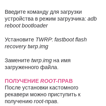
Введите команду для загрузки
устройства в режим загрузчика:
adb
reboot
bootloader
Установите
TWRP
:
fastboot
flash
recovery
twrp
.
img
Замените
twrp
.
img
на имя
загруженного файла.
ПОЛУЧЕНИЕ
ROOT-
ПРАВ
После установки кастомного
рекавери можно приступить к
получению
root-
прав.