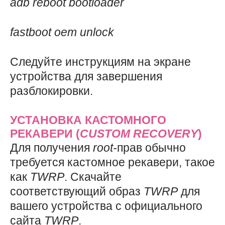
adb
reboot
bootloader
fastboot
oem
unlock
Следуйте инструкциям на экране
устройства для завершения
разблокировки.
УСТАНОВКА КАСТОМНОГО
РЕКАВЕРИ (
CUSTOM
RECOVERY
)
Для получения
root-
прав обычно
требуется кастомное рекавери, такое
как
TWRP
. Скачайте
соответствующий образ
TWRP
для
вашего устройства с официального
сайта
TWRP
.