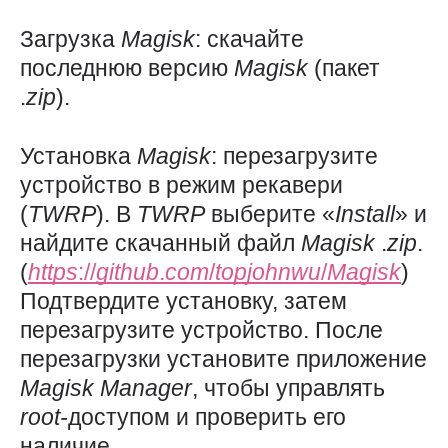
Загрузка
Magisk
: скачайте
последнюю версию
Magisk
(пакет
.
zip
).
Установка
Magisk
: перезагрузите
устройство в режим рекавери
(
TWRP
). В
TWRP
выберите «
Install
» и
найдите скачанный файл
Magisk
.
zip
.
(
https
://
github
.
com
/
topjohnwu
/
Magisk
)
Подтвердите установку, затем
перезагрузите устройство. После
перезагрузки установите приложение
Magisk
Manager
, чтобы управлять
root-
доступом и проверить его
наличие.