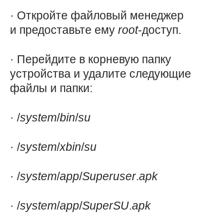
· Откройте файловый менеджер
и предоставьте ему
root-
доступ.
· Перейдите в корневую папку
устройства и удалите следующие
файлы и папки:
· /
system
/
bin
/
su
· /
system
/
xbin
/
su
· /
system
/
app
/
Superuser
.
apk
· /
system
/
app
/
SuperSU
.
apk