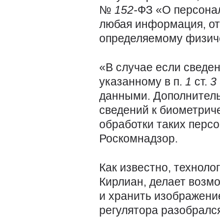
№
152-
ФЗ «О персона
любая информация, от
определяемому физиче
«В случае если сведе
указанному в п.
1
ст.
3
данными. Дополнител
сведений к биометрич
обработки таких перс
Роскомнадзор.
Как известно, техноло
Кирлиан, делает возм
и хранить изображени
регулятора разобрался