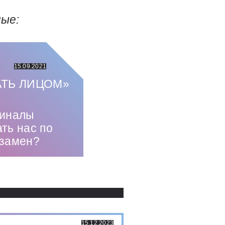
ные:
15.09.2021
АТЬ ЛИЦОМ»
миналы
ать нас по
взамен?
Использованные источники:
15.12.2023