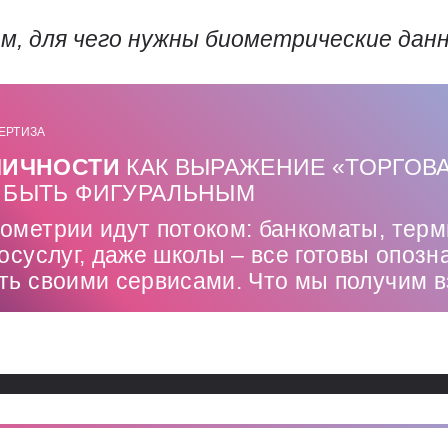
м, для чего нужны биометрические дан
ЕРТИЗА
ЛИЧНОСТИ
КАК ВЫРАЖЕНИЕ «ТОРГОВ
 БЫТЬ ФИГУРАЛЬНЫМ
иометрии идут потоком: банкоматы, тер
госуслуг, даже школы – все готовы опозн
ить своими сервисами. Что мы получим 