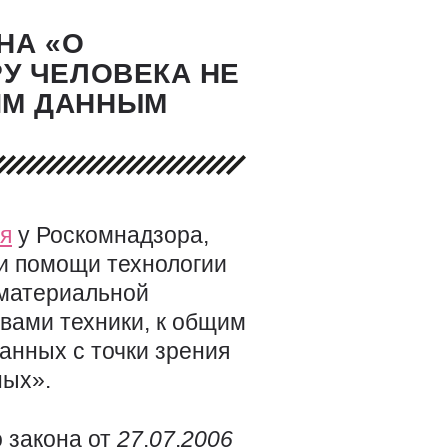
НА «О
У ЧЕЛОВЕКА НЕ
ИМ ДАННЫМ
я
у Роскомнадзора,
ри помощи технологии
оматериальной
вами техники, к общим
анных с точки зрения
ных».
 закона от
27
.
07
.
2006