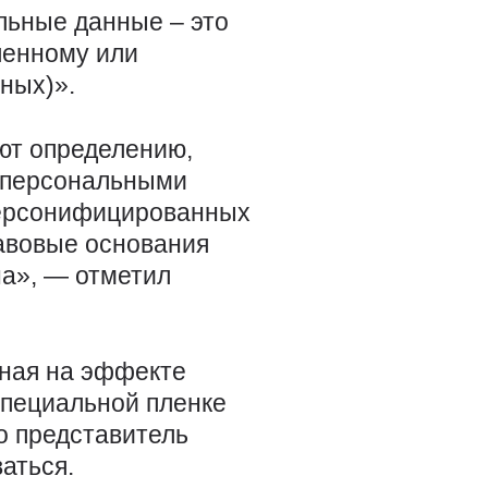
льные данные – это
ленному или
ных)».
уют определению,
я персональными
персонифицированных
авовые основания
а», — отметил
нная на эффекте
специальной пленке
о представитель
аться.