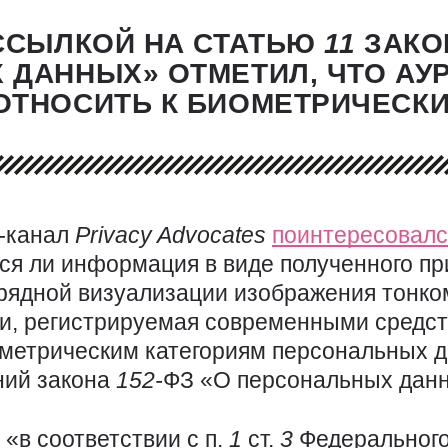
 ССЫЛКОЙ НА СТАТЬЮ
11
ЗАКО
ДАННЫХ» ОТМЕТИЛ, ЧТО АУР
ОТНОСИТЬ К БИОМЕТРИЧЕСК
-
канал
Privacy
Advocates
поинтересовалс
ся ли информация в виде полученного п
рядной визуализации изображения тонк
и, регистрируемая современными средст
метрическим категориям персональных д
ний закона
152-
ФЗ «О персональных дан
 «в соответствии с п.
1
ст.
3
Федерального