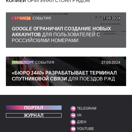
КОПИЕЙ
ОРИГИНАЛ СТОЯЛ РЯДОМ
СЕРВИСЫ
СОБЫТИЯ
27.09.2024
GOOGLE
ОГРАНИЧИЛ СОЗДАНИЕ НОВЫХ
АККАУНТОВ
ДЛЯ ПОЛЬЗОВАТЕЛЕЙ С
РОССИЙСКИМИ НОМЕРАМИ
ТРАНСПОРТ
СОБЫТИЯ
27.09.2024
«БЮРО
1440
» РАЗРАБАТЫВАЕТ ТЕРМИНАЛ
СПУТНИКОВОЙ СВЯЗИ
ДЛЯ ПОЕЗДОВ РЖД
ПОРТАЛ
TELEGRAM
МЫ В СОЦИАЛЬНЫХ С
ЖУРНАЛ
VK
ДЗЕН
YOUTUBE