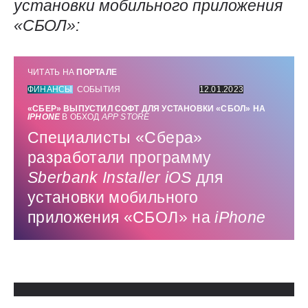
установки мобильного приложения
«СБОЛ»:
ЧИТАТЬ НА
ПОРТАЛЕ
ФИНАНСЫ
СОБЫТИЯ
12.01.2023
«СБЕР» ВЫПУСТИЛ СОФТ ДЛЯ УСТАНОВКИ «СБОЛ» НА
IPHONE
В ОБХОД
APP
STORE
Специалисты «Сбера»
разработали программу
Sberbank
Installer
iOS
для
установки мобильного
приложения «СБОЛ» на
iPhone
Использованные источники: