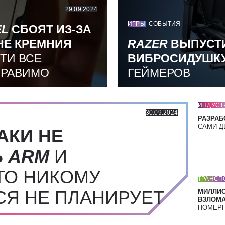
29.09.2024
ИГРЫ
СОБЫТИЯ
EL
СБОЯТ ИЗ-ЗА
НЕ КРЕМНИЯ
RAZER
ВЫПУСТ
ТИ ВСЕ
ВИБРОСИДУШК
ПРАВИМО
ГЕЙМЕРОВ
ИНДУСТ
30.09.2024
РАЗРАБ
САМИ Д
АКИ НЕ
Ь
ARM
И
ТО НИКОМУ
ТРАНСП
СЯ НЕ ПЛАНИРУЕТ
МИЛЛИ
ВЗЛОМА
НОМЕРН