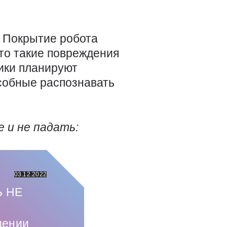
. Покрытие робота
что такие повреждения
чики планируют
собные распознавать
 и не падать:
03.12.2022
Ь НЕ
дении