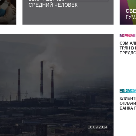
СРЕДНИЙ ЧЕЛОВЕК
СВЕ
ГУМ
ИНДУСТ
СЭМ АЛ
ТРЛН В
ПРЕДЛ
ФИНАН
КЛИЕНТ
ОПЛАЧИ
БАНКА
П
16.09.2024