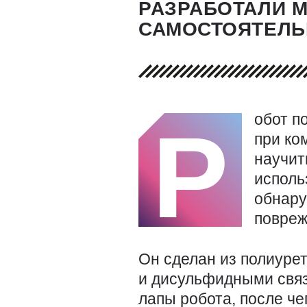
РАЗРАБОТАЛИ 
САМОСТОЯТЕЛЬ
обот п
Р
при ко
научит
исполь
обнару
повреж
Он сделан из полиуре
и дисульфидными связ
лапы робота, после че