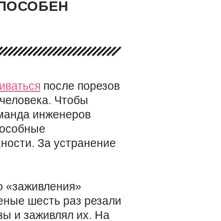
СПОСОБЕН
иваться
после порезов
 человека. Чтобы
оманда инженеров
пособные
ности. За устранение
о «заживления»
еные шесть раз резали
зы и заживлял их. На