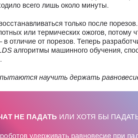
ходило всего лишь около минуты.
восстанавливаться только после порезов
лотных или термических ожогов, потому 
 в отличие от порезов. Теперь разработ
LDS
алгоритмы машинного обучения, спо
.
 пытаются научить держать равновесие
ЧАТ НЕ ПАДАТЬ
ИЛИ ХОТЯ БЫ ПАДАТ
 роботов удерживать равновесие при па