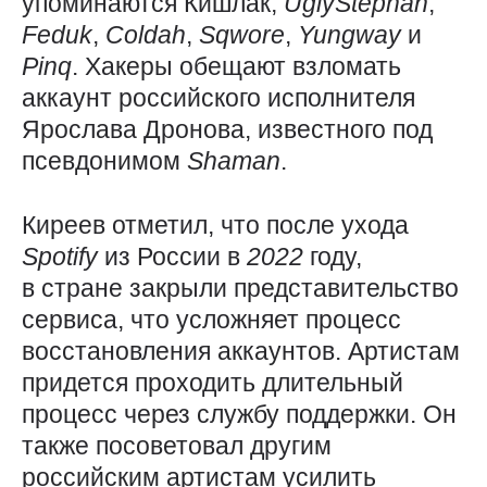
упоминаются Кишлак,
UglyStephan
,
Feduk
,
Coldah
,
Sqwore
,
Yungway
и
Pinq
. Хакеры обещают взломать
аккаунт российского исполнителя
Ярослава Дронова, известного под
псевдонимом
Shaman
.
Киреев отметил, что после ухода
Spotify
из России в
2022
году,
в стране закрыли представительство
сервиса, что усложняет процесс
восстановления аккаунтов. Артистам
придется проходить длительный
процесс через службу поддержки. Он
также посоветовал другим
российским артистам усилить