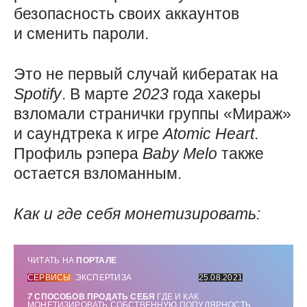
безопасность своих аккаунтов
и сменить пароли.
Это не первый случай кибератак на
Spotify
. В марте
2023
года хакеры
взломали странички группы «Мираж»
и саундтрека к игре
Atomic
Heart
.
Профиль рэпера
Baby
Melo
также
остается взломанным.
Как и где себя монетизировать:
ЧИТАТЬ НА
ПОРТАЛЕ
СЕРВИСЫ
ЭКСПЕРТИЗА
25.08.2021
7
СПОСОБОВ ПРОДАТЬ СЕБЯ
ГДЕ И КАК
МОНЕТИЗИРОВАТЬ СОБСТВЕННУЮ ПОПУЛЯРНОСТЬ