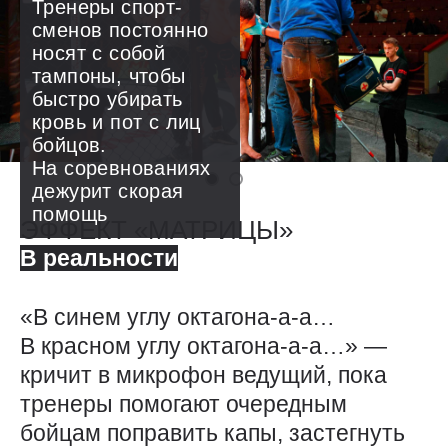
Тренеры спорт­
сменов постоянно
носят с собой
тампоны, чтобы
быстро убирать
кровь и пот с лиц
бойцов.
На соревнованиях
дежурит скорая
помощь
ЭФФЕКТ «МАТРИЦЫ»
В реальности
«В синем углу октагона-а-а…
В красном углу октагона-а-а…» — ​
кричит в микрофон ведущий, пока
тренеры помогают очередным
бойцам поправить капы, застегнуть