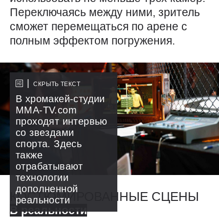
Переключаясь между ними, зритель
сможет перемещаться по арене с
полным эффектом погружения.
СКРЫТЬ ТЕКСТ
В хромакей-студии
ММА-TV.com
проходят интервью
со звездами
спорта. Здесь
также
отрабатывают
технологии
дополненной
КОСТЮМИРОВАННЫЕ СЦЕНЫ
реальности
В реальности