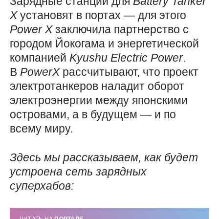
Зарядные станции для
Battery
Tanker
X
установят в портах — для этого
Power
X
заключила партнерство с
городом Йокогама и энергетической
компанией
Kyushu
Electric
Power
.
В
PowerX
рассчитывают, что проект
электротанкеров наладит оборот
электроэнергии между японскими
островами, а в будущем — и по
всему миру.
Здесь мы рассказываем, как будет
устроена сеть зарядных
суперхабов:
ЧИТАТЬ НА
ПОРТАЛЕ