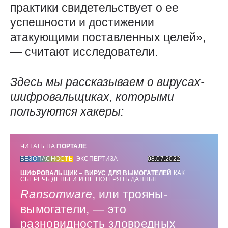
практики свидетельствует о ее
успешности и достижении
атакующими поставленных целей»,
— считают исследователи.
Здесь мы рассказываем о вирусах-
шифровальщиках, которыми
пользуются хакеры:
ЧИТАТЬ НА
ПОРТАЛЕ
БЕЗОПАСНОСТЬ
ЭКСПЕРТИЗА
08.07.2022
ШИФРОВАЛЬЩИК – ВИРУС ДЛЯ ВЫМОГАТЕЛЕЙ
КАК
СБЕРЕЧЬ ДЕНЬГИ И НЕ ПОТЕРЯТЬ ДАННЫЕ
Ransomware
, или трояны-
вымогатели, — это
разновидность зловредных