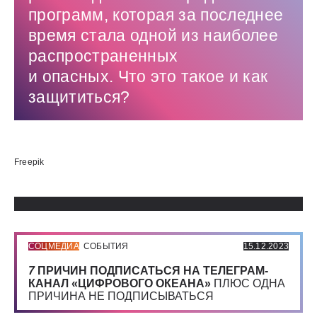
программ, которая за последнее
время стала одной из наиболее
распространенных
и опасных. Что это такое и как
защититься?
Использованные источники:
Freepik
СОЦМЕДИА
СОБЫТИЯ
15.12.2023
7
ПРИЧИН ПОДПИСАТЬСЯ НА ТЕЛЕГРАМ-
КАНАЛ «ЦИФРОВОГО ОКЕАНА»
ПЛЮС ОДНА
ПРИЧИНА НЕ ПОДПИСЫВАТЬСЯ