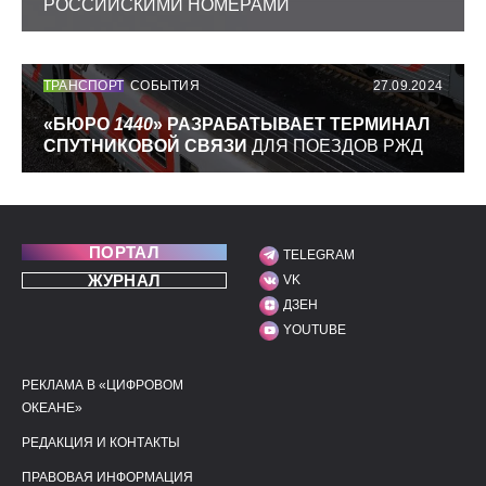
РОССИЙСКИМИ НОМЕРАМИ
ТРАНСПОРТ
СОБЫТИЯ
27.09.2024
«БЮРО
1440
» РАЗРАБАТЫВАЕТ ТЕРМИНАЛ
СПУТНИКОВОЙ СВЯЗИ
ДЛЯ ПОЕЗДОВ РЖД
ПОРТАЛ
TELEGRAM
МЫ В СОЦИАЛЬНЫХ С
ЖУРНАЛ
VK
ДЗЕН
YOUTUBE
РЕКЛАМА В «ЦИФРОВОМ
ПОЛЕЗНЫЕ ССЫЛКИ
ДОПОЛНИТЕЛЬНАЯ И
ОКЕАНЕ»
РЕДАКЦИЯ И КОНТАКТЫ
ПРАВОВАЯ ИНФОРМАЦИЯ