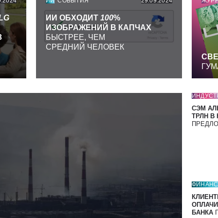
9.2024
ИИ
СОБЫТИЯ
29.09.2024
ЖУР
LG
ИИ ОБХОДИТ
100
%
ИЗОБРАЖЕНИЙ В КАПЧАХ
З
БЫСТРЕЕ, ЧЕМ
СРЕДНИЙ ЧЕЛОВЕК
СВЕ
ГУМ
ИНДУСТ
СЭМ АЛ
ТРЛН В
ПРЕДЛ
ФИНАН
КЛИЕНТ
ОПЛАЧИ
БАНКА
П