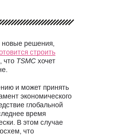
 новые решения,
отовится строить
, что
TSMC
хочет
не.
ению и может принять
амент экономического
ледствие глобальной
оследнее время
ски. В этом случае
осхем, что