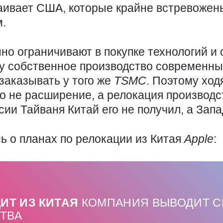
раивает США, которые крайне встревожен
м.
но ограничивают в покупке технологий и 
му собственное производство современны
заказывать у того же
TSMC
. Поэтому ход
то не расширение, а релокация производс
ии Тайваня Китай его не получил, а Запа
ь о планах по релокации из Китая
Apple
:
ИТ ИЗ КИТАЯ
КОМПАНИЯ ВЫВОДИТ С
ТВА