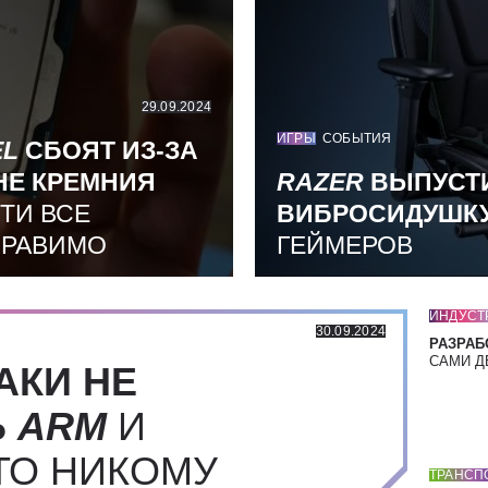
29.09.2024
ИГРЫ
СОБЫТИЯ
EL
СБОЯТ ИЗ-ЗА
НЕ КРЕМНИЯ
RAZER
ВЫПУСТ
ТИ ВСЕ
ВИБРОСИДУШК
ПРАВИМО
ГЕЙМЕРОВ
ИНДУСТ
30.09.2024
РАЗРАБ
САМИ Д
АКИ НЕ
Ь
ARM
И
ТО НИКОМУ
ТРАНСП