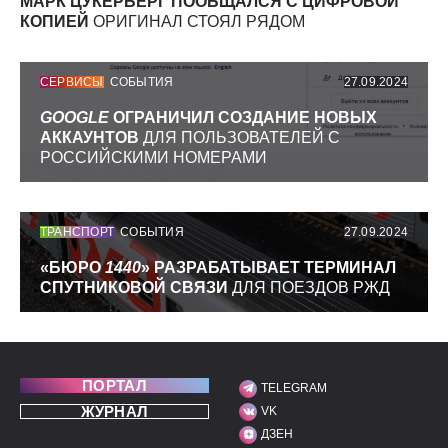
МАРК ЦУКЕРБЕРГ ПООБЩАЛСЯ С ЦИФРОВОЙ
КОПИЕЙ
ОРИГИНАЛ СТОЯЛ РЯДОМ
СЕРВИСЫ
СОБЫТИЯ
27.09.2024
GOOGLE
ОГРАНИЧИЛ СОЗДАНИЕ НОВЫХ
АККАУНТОВ
ДЛЯ ПОЛЬЗОВАТЕЛЕЙ С
РОССИЙСКИМИ НОМЕРАМИ
ТРАНСПОРТ
СОБЫТИЯ
27.09.2024
«БЮРО
1440
» РАЗРАБАТЫВАЕТ ТЕРМИНАЛ
СПУТНИКОВОЙ СВЯЗИ
ДЛЯ ПОЕЗДОВ РЖД
ПОРТАЛ
TELEGRAM
МЫ В СОЦИАЛЬНЫХ С
ЖУРНАЛ
VK
ДЗЕН