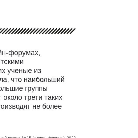
йн-форумах,
стскими
х ученые из
ла, что наибольший
большие группы
 около трети таких
роизводят не более