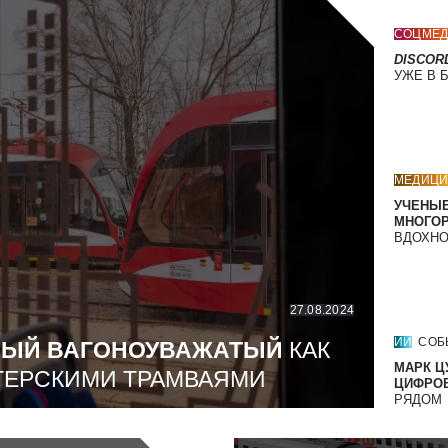
СОЦМЕД
DISCOR
УЖЕ В 
МЕДИЦИ
УЧЕНЫЕ
МНОГО
ВДОХНО
27.08.2024
ИИ
СОБ
МЫЙ ВАГОНОУВАЖАТЫЙ
КАК
МАРК Ц
ТЕРСКИМИ ТРАМВАЯМИ
ЦИФРОВ
РЯДОМ