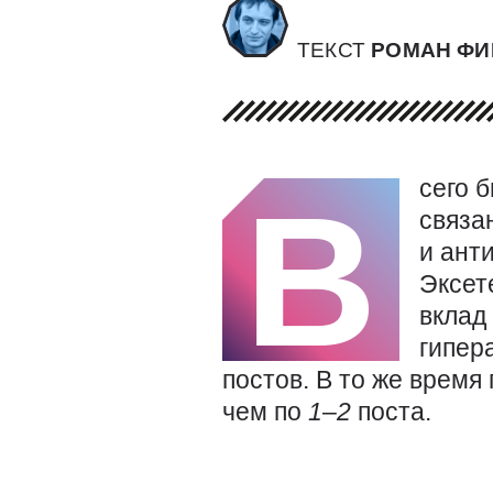
ТЕКСТ
РОМАН Ф
сего 
В
связа
и ант
Эксет
вклад
гипер
постов. В то же врем
чем по
1
–
2
поста.