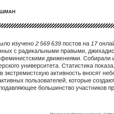
ИШМАН
было изучено
2
569
639
постов на
17
онла
нных с радикальными правыми, джихади
ифеминистскими движениями. Собирали и
ерского университета. Статистика показа
 в экстремистскую активность вносят не
активных пользователей, которые создают
я подавляющее большинство участников п
Использованные источники: