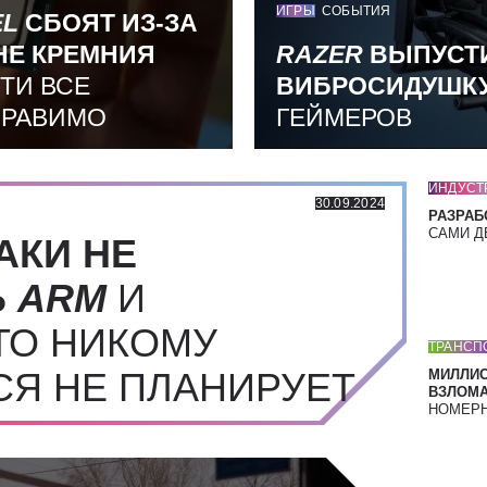
ИГРЫ
СОБЫТИЯ
EL
СБОЯТ ИЗ-ЗА
НЕ КРЕМНИЯ
RAZER
ВЫПУСТ
ТИ ВСЕ
ВИБРОСИДУШК
ПРАВИМО
ГЕЙМЕРОВ
ИНДУСТ
30.09.2024
РАЗРАБ
САМИ Д
АКИ НЕ
Ь
ARM
И
ТО НИКОМУ
ТРАНСП
СЯ НЕ ПЛАНИРУЕТ
МИЛЛИ
ВЗЛОМА
НОМЕРН