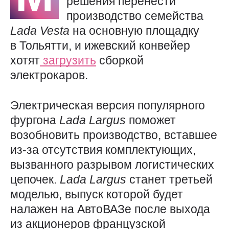
решения перенести
производство семейства
Lada
Vesta
на основную площадку
в Тольятти, и ижевский конвейер
хотят
загрузить
сборкой
электрокаров.
Электрическая версия популярного
фургона
Lada
Largus
поможет
возобновить производство, вставшее
из-за отсутствия комплектующих,
вызванного разрывом логистических
цепочек.
Lada
Largus
станет третьей
моделью, выпуск которой будет
налажен на АвтоВАЗе после выхода
из акционеров французской