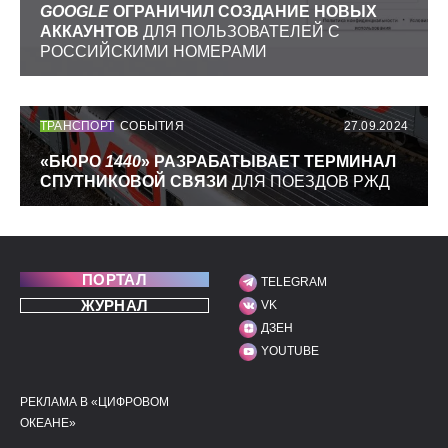
GOOGLE
ОГРАНИЧИЛ СОЗДАНИЕ НОВЫХ
АККАУНТОВ
ДЛЯ ПОЛЬЗОВАТЕЛЕЙ С
РОССИЙСКИМИ НОМЕРАМИ
ТРАНСПОРТ
СОБЫТИЯ
27.09.2024
«БЮРО
1440
» РАЗРАБАТЫВАЕТ ТЕРМИНАЛ
СПУТНИКОВОЙ СВЯЗИ
ДЛЯ ПОЕЗДОВ РЖД
ПОРТАЛ
TELEGRAM
МЫ В СОЦИАЛЬНЫХ С
ЖУРНАЛ
VK
ДЗЕН
YOUTUBE
РЕКЛАМА В «ЦИФРОВОМ
ПОЛЕЗНЫЕ ССЫЛКИ
ДОПОЛНИТЕЛЬНАЯ И
ОКЕАНЕ»