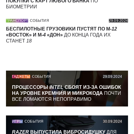
ПОКУПКИ С КАРТ ЛЮБОГО БАНКА
ПО
БИОМЕТРИИ
ТРАНСПОРТ
СОБЫТИЯ
29.09.2024
БЕСПИЛОТНЫЕ ГРУЗОВИКИ ПУСТЯТ ПО М-
12
«ВОСТОК» И М-
4
«ДОН»
ДО КОНЦА ГОДА ИХ
СТАНЕТ
18
ГАДЖЕТЫ
СОБЫТИЯ
29.09.2024
ПРОЦЕССОРЫ
INTEL
СБОЯТ ИЗ-ЗА ОШИБОК
НА УРОВНЕ КРЕМНИЯ И МИКРОКОДА
ПОЧТИ
ВСЕ ЛОМАЮТСЯ НЕПОПРАВИМО
ИГРЫ
СОБЫТИЯ
30.09.2024
RAZER
ВЫПУСТИЛА ВИБРОСИДУШКУ
ДЛЯ