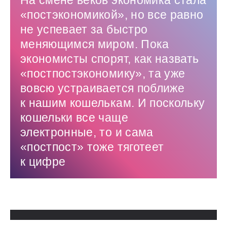
На смене веков экономика стала
«постэкономикой», но все равно
не успевает за быстро
меняющимся миром. Пока
экономисты спорят, как назвать
«постпостэкономику», та уже
вовсю устраивается поближе
к нашим кошелькам. И поскольку
кошельки все чаще
электронные, то и сама
«постпост» тоже тяготеет
к цифре
Использованные источники: