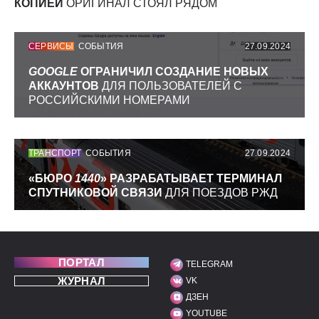
КОПИЕЙ
ОРИГИНАЛ СТОЯЛ РЯДОМ
СЕРВИСЫ
СОБЫТИЯ
27.09.2024
GOOGLE
ОГРАНИЧИЛ СОЗДАНИЕ НОВЫХ
АККАУНТОВ
ДЛЯ ПОЛЬЗОВАТЕЛЕЙ С
РОССИЙСКИМИ НОМЕРАМИ
ТРАНСПОРТ
СОБЫТИЯ
27.09.2024
«БЮРО
1440
» РАЗРАБАТЫВАЕТ ТЕРМИНАЛ
СПУТНИКОВОЙ СВЯЗИ
ДЛЯ ПОЕЗДОВ РЖД
ПОРТАЛ
TELEGRAM
МЫ В СОЦИАЛЬНЫХ С
ЖУРНАЛ
VK
ДЗЕН
YOUTUBE