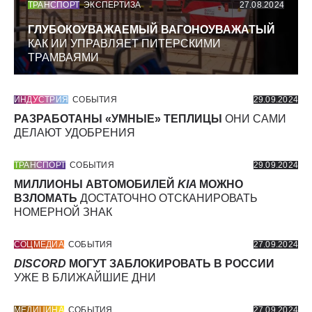
ТРАНСПОРТ
ЭКСПЕРТИЗА
27.08.2024
ГЛУБОКОУВАЖАЕМЫЙ ВАГОНОУВАЖАТЫЙ
КАК ИИ УПРАВЛЯЕТ ПИТЕРСКИМИ
ТРАМВАЯМИ
ИНДУСТРИЯ
СОБЫТИЯ
29.09.2024
РАЗРАБОТАНЫ «УМНЫЕ» ТЕПЛИЦЫ
ОНИ САМИ
ДЕЛАЮТ УДОБРЕНИЯ
ТРАНСПОРТ
СОБЫТИЯ
29.09.2024
МИЛЛИОНЫ АВТОМОБИЛЕЙ
KIA
МОЖНО
ВЗЛОМАТЬ
ДОСТАТОЧНО ОТСКАНИРОВАТЬ
НОМЕРНОЙ ЗНАК
СОЦМЕДИА
СОБЫТИЯ
27.09.2024
DISCORD
МОГУТ ЗАБЛОКИРОВАТЬ В РОССИИ
УЖЕ В БЛИЖАЙШИЕ ДНИ
МЕДИЦИНА
СОБЫТИЯ
27.09.2024