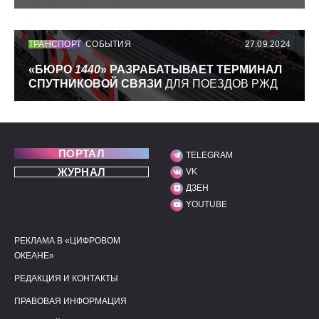
ТРАНСПОРТ
СОБЫТИЯ
27.09.2024
«БЮРО
1440
» РАЗРАБАТЫВАЕТ ТЕРМИНАЛ
СПУТНИКОВОЙ СВЯЗИ
ДЛЯ ПОЕЗДОВ РЖД
ПОРТАЛ
TELEGRAM
МЫ В СОЦИАЛЬНЫХ С
ЖУРНАЛ
VK
ДЗЕН
YOUTUBE
РЕКЛАМА В «ЦИФРОВОМ
ПОЛЕЗНЫЕ ССЫЛКИ
ДОПОЛНИТЕЛЬНАЯ И
ОКЕАНЕ»
РЕДАКЦИЯ И КОНТАКТЫ
ПРАВОВАЯ ИНФОРМАЦИЯ