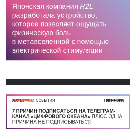
Японская компания
H2L
разработала устройство,
которое позволяет ощущать
физическую боль
в метавселенной с помощью
электрической стимуляции
Использованные источники:
СОЦМЕДИА
СОБЫТИЯ
15.12.2023
7
ПРИЧИН ПОДПИСАТЬСЯ НА ТЕЛЕГРАМ-
КАНАЛ «ЦИФРОВОГО ОКЕАНА»
ПЛЮС ОДНА
ПРИЧИНА НЕ ПОДПИСЫВАТЬСЯ