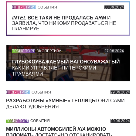
ИНДУСТРИЯ
СОБЫТИЯ
30.09.2024
INTEL
ВСЕ ТАКИ НЕ ПРОДАЛАСЬ
ARM
И
ЗАЯВИЛА, ЧТО НИКОМУ ПРОДАВАТЬСЯ НЕ
ПЛАНИРУЕТ
ТРАНСПОРТ
ЭКСПЕРТИЗА
27.08.2024
ГЛУБОКОУВАЖАЕМЫЙ ВАГОНОУВАЖАТЫЙ
КАК ИИ УПРАВЛЯЕТ ПИТЕРСКИМИ
ТРАМВАЯМИ
ИНДУСТРИЯ
СОБЫТИЯ
29.09.2024
РАЗРАБОТАНЫ «УМНЫЕ» ТЕПЛИЦЫ
ОНИ САМИ
ДЕЛАЮТ УДОБРЕНИЯ
ТРАНСПОРТ
СОБЫТИЯ
29.09.2024
МИЛЛИОНЫ АВТОМОБИЛЕЙ
KIA
МОЖНО
ВЗЛОМАТЬ
ДОСТАТОЧНО ОТСКАНИРОВАТЬ