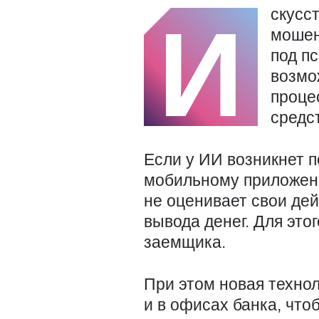
скусс
И
мошен
под п
возмо
проце
средс
Если у ИИ возникнет по
мобильному приложен
не оценивает свои дей
вывода денег. Для это
заемщика.
При этом новая технол
и в офисах банка, что