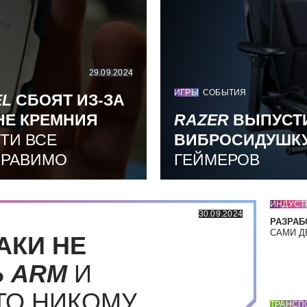
29.09.2024
ИГРЫ
СОБЫТИЯ
EL
СБОЯТ ИЗ-ЗА
НЕ КРЕМНИЯ
RAZER
ВЫПУСТ
ТИ ВСЕ
ВИБРОСИДУШК
ПРАВИМО
ГЕЙМЕРОВ
ИНДУСТ
30.09.2024
РАЗРАБ
САМИ Д
АКИ НЕ
Ь
ARM
И
ТО НИКОМУ
ТРАНСП