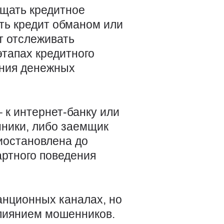
щать кредитное
ть кредит обманом или
т отслеживать
тапах кредитного
ения денежных
– к интернет-банку или
ники, либо заемщик
риостановлена до
артного поведения
танционных каналах, но
влиянием мошенников.