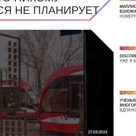
СЯ НЕ ПЛАНИРУЕТ
МИЛЛИ
ВЗЛОМА
НОМЕРН
СОЦМЕД
DISCOR
УЖЕ В 
МЕДИЦИ
УЧЕНЫЕ
МНОГО
ВДОХНО
27.08.2024