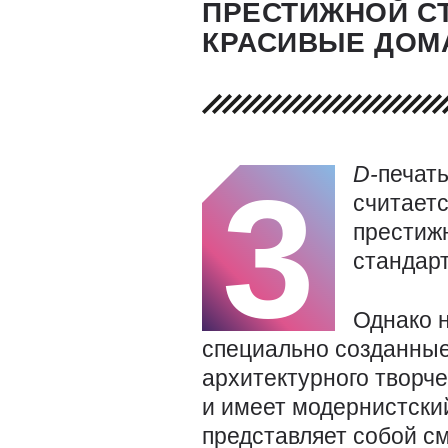
ПРЕСТИЖНОЙ С
КРАСИВЫЕ ДОМ
D-
печат
3
считает
престиж
стандарт
Однако 
специально созданные
архитектурного творч
и имеет модернистский
представляет собой с