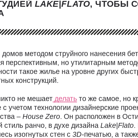
ТУДИЕЙ
LAKE
|
FLATO
, ЧТОБЫ 
А
ь домов методом струйного нанесения бе
ся перспективным, но утилитарным метод
ности такое жилье на уровне других быс
ных конструкций.
никто не мешает
делать
то же самое, но к
 с учетом технологии дизайнерские прое
ества –
House
Zero
. Он расположен в Ости
 стиль ранчо, в духе дизайна
Lake
|
Flato
.
месь изогнутых стен с
3D-
печатью, а такж