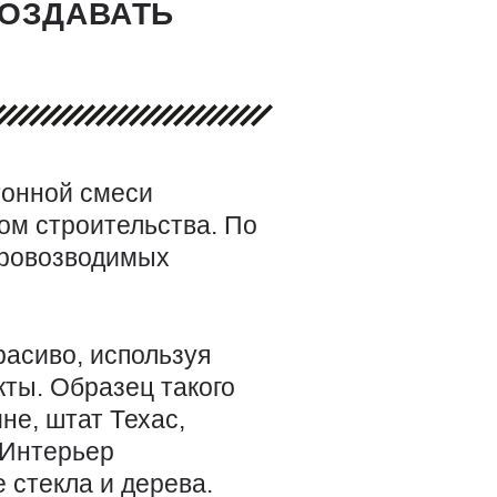
СОЗДАВАТЬ
тонной смеси
ом строительства. По
тровозводимых
расиво, используя
кты. Образец такого
не, штат Техас,
 Интерьер
е стекла и дерева.