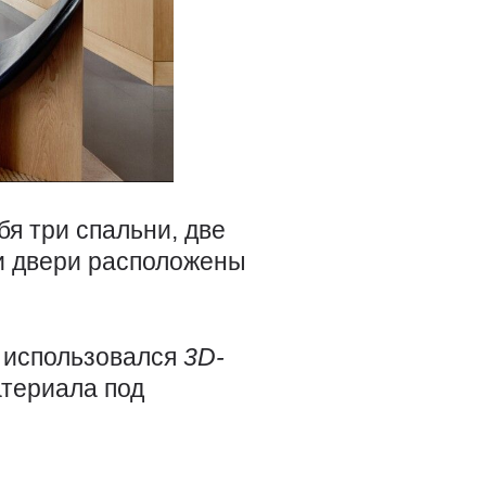
ебя три спальни, две
 и двери расположены
а использовался
3D-
атериала под