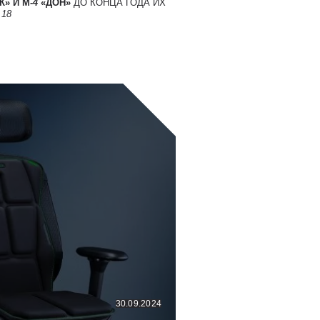
» И М-
4
«ДОН»
ДО КОНЦА ГОДА ИХ
Т
18
30.09.2024