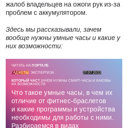
жалоб владельцев на ожоги рук из-за
проблем с аккумулятором.
Здесь мы рассказывали, зачем
вообще нужны умные часы и какие у
них возможности:
ЧИТАТЬ НА
ПОРТАЛЕ
ГАДЖЕТЫ
ЭКСПЕРТИЗА
27.07.2022
КОТОРЫЙ ЧАС?
ЗАЧЕМ НУЖНЫ СМАРТ-ЧАСЫ И КАКОВЫ
ИХ ВОЗМОЖНОСТИ
Что такое умные часы, в чем их
отличие от фитнес-браслетов
и какие программы и устройства
необходимы для работы с ними.
Разбираемся в видах