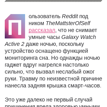
ользователь
Reddit
под
П
ником
TheMattsterOfSelf
рассказал
, что не снимает
умные часы
Galaxy
Watch
Active 2
даже ночью, поскольку
устройство оснащено функцией
мониторинга сна. Но однажды ночью
гаджет вдруг нагрелся настолько
сильно, что вызвал неслабый ожог
руки. Травму по неизвестной причине
нанесла задняя крышка смарт-часов.
Это уже далеко не первый случай
причинения вреда здоровью умными