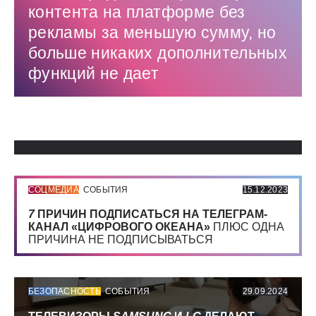
контента на платформе без
рекламы за меньшую сумму, но
больше никаких дополнительных
функций не дает
Использованные источники:
СОЦМЕДИА
СОБЫТИЯ
15.12.2023
7
ПРИЧИН ПОДПИСАТЬСЯ НА ТЕЛЕГРАМ-
КАНАЛ «ЦИФРОВОГО ОКЕАНА»
ПЛЮС ОДНА
ПРИЧИНА НЕ ПОДПИСЫВАТЬСЯ
БЕЗОПАСНОСТЬ
СОБЫТИЯ
29.09.2024