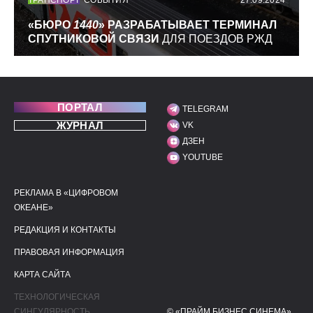
ТРАНСПОРТ
СОБЫТИЯ
27.09.2024
«БЮРО
1440
» РАЗРАБАТЫВАЕТ ТЕРМИНАЛ
СПУТНИКОВОЙ СВЯЗИ
ДЛЯ ПОЕЗДОВ РЖД
ПОРТАЛ
TELEGRAM
МЫ В СОЦИАЛЬНЫХ С
ЖУРНАЛ
VK
ДЗЕН
YOUTUBE
РЕКЛАМА В «ЦИФРОВОМ
ПОЛЕЗНЫЕ ССЫЛКИ
ДОПОЛНИТЕЛЬНАЯ И
ОКЕАНЕ»
РЕДАКЦИЯ И КОНТАКТЫ
ПРАВОВАЯ ИНФОРМАЦИЯ
КАРТА САЙТА
ТЕХНОЛОГИЧЕСКАЯ
СИНГУЛЯРНОСТЬ
© «ПРАЙМ БИЗНЕС СИНЕМА»