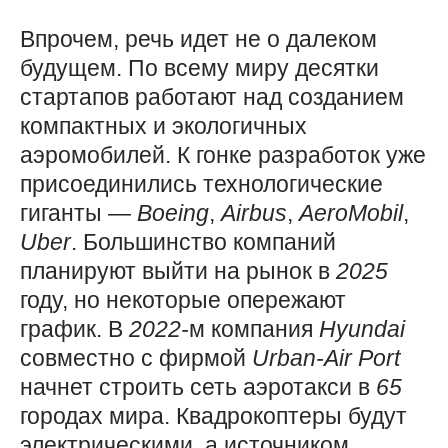
Впрочем, речь идет не о далеком
будущем. По всему миру десятки
стартапов работают над созданием
компактных и экологичных
аэромобилей. К гонке разработок уже
присоединились технологические
гиганты — ​
Boeing
,
Airbus
,
AeroMobil
,
Uber
. Большинство компаний
планируют выйти на рынок в
2025
году, но некоторые опережают
график. В
2022-
м компания
Hyundai
совместно с фирмой
Urban-Air
Port
начнет строить сеть аэротакси в
65
городах мира. Квадрокоптеры будут
электрическими, а источником