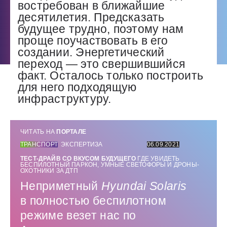
востребован в ближайшие
десятилетия. Предсказать
будущее трудно, поэтому нам
проще поучаствовать в его
создании. Энергетический
переход — ​это свершившийся
факт. Осталось только построить
для него подходящую
инфраструктуру.
ЧИТАТЬ НА
ПОРТАЛЕ
ТРАНСПОРТ
ЭКСПЕРТИЗА
06.09.2021
ТЕСТ-ДРАЙВ СО ВКУСОМ БУДУЩЕГО
ГДЕ УВИДЕТЬ
БЕСПИЛОТНЫЙ ПАРКОН, УМНЫЕ СВЕТОФОРЫ И ДРОНЫ-
ОХОТНИКИ ЗА ДТП
Неприметный
Hyundai
Solaris
в полностью беспилотном
режиме везет нас по