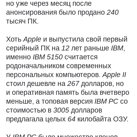
но уже через месяц после
анонсирования было продано
240
тысяч ПК.
Хоть
Apple
и выпустила свой первый
серийный ПК на
12
лет раньше
IBM
,
именно
IBM 5150
считается
родоначальником современных
персональных компьютеров.
Apple
II
стоил дешевле на
267
долларов, но
и оперативная память была вчетверо
меньше, а топовая версия
IBM
PC
со
стоимостью в
3005
долларов
предлагала целых
64
килобайта ОЗУ.