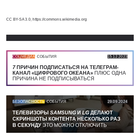
Использованные источники:
CC BY-SA 3.0, https://commons.wikimedia.org
СОЦМЕДИА
СОБЫТИЯ
15.12.2023
7
ПРИЧИН ПОДПИСАТЬСЯ НА ТЕЛЕГРАМ-
КАНАЛ «ЦИФРОВОГО ОКЕАНА»
ПЛЮС ОДНА
ПРИЧИНА НЕ ПОДПИСЫВАТЬСЯ
БЕЗОПАСНОСТЬ
СОБЫТИЯ
29.09.2024
ТЕЛЕВИЗОРЫ
SAMSUNG
И
LG
ДЕЛАЮТ
СКРИНШОТЫ КОНТЕНТА НЕСКОЛЬКО РАЗ
В СЕКУНДУ
ЭТО МОЖНО ОТКЛЮЧИТЬ