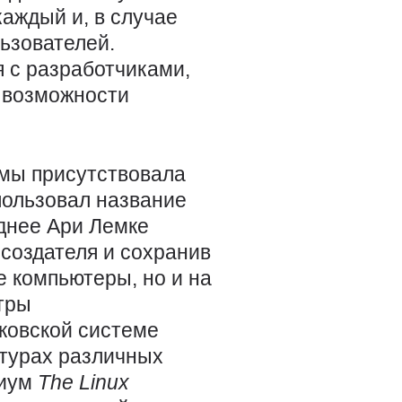
аждый и, в случае
льзователей.
 с разработчиками,
е возможности
емы присутствовала
пользовал название
зднее Ари Лемке
 создателя и сохранив
е компьютеры, но и на
тры
нковской системе
ктурах различных
циум
The
Linux