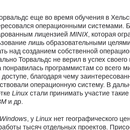
Торвальдс еще во время обучения в Хель
ересовался операционными системами. Б
арованным лицензией
MINIX
, которая ог
ьзование лишь образовательными целями
ать над созданием собственной операцио
льно Торвальдс не верил в успех своего 
 понравилась программистам со всего м
 доступе, благодаря чему заинтересова
ствовали операционную систему. В дал
отке
Linux
стали принимать участие такие
BM
и др.
Windows
, у
Linux
нет географического це
работы тысяч отдельных проектов. Присо