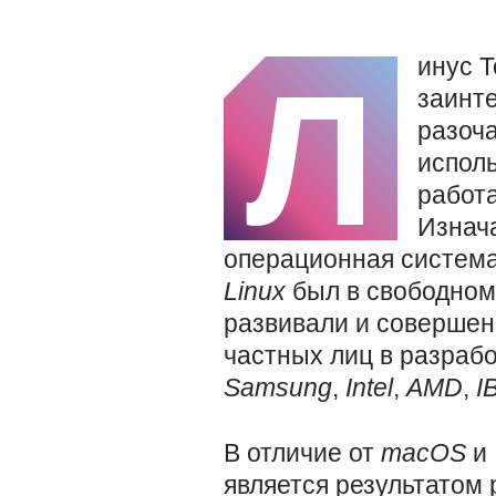
инус 
Л
заинт
разоч
испол
работ
Изнача
операционная система
Linux
был в свободном
развивали и совершен
частных лиц в разраб
Samsung
,
Intel
,
AMD
,
I
В отличие от
macOS
и
является результатом 