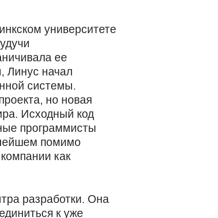
синкском университете
удучи
раничивала ее
, Линус начал
нной системы.
проекта, но новая
ира. Исходный код
нные программисты
ьнейшем помимо
 компании как
нтра разработки. Она
единиться к уже