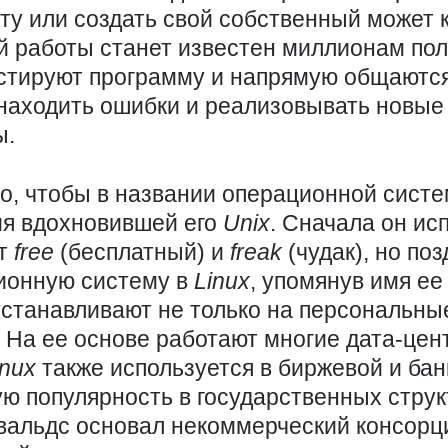
у или создать свой собственный может к
ой работы станет известен миллионам по
стируют программу и напрямую общаются
 находить ошибки и реализовывать новы
ы.
о, чтобы в названии операционной сист
ия вдохновившей его
Unix
. Сначала он ис
от
free
(бесплатный) и
freak
(чудак), но по
ионную систему в
Linux
, упомянув имя ее
устанавливают не только на персональны
На ее основе работают многие дата-цен
inux
также используется в биржевой и ба
ую популярность в государственных стру
рвальдс основал некоммерческий консор