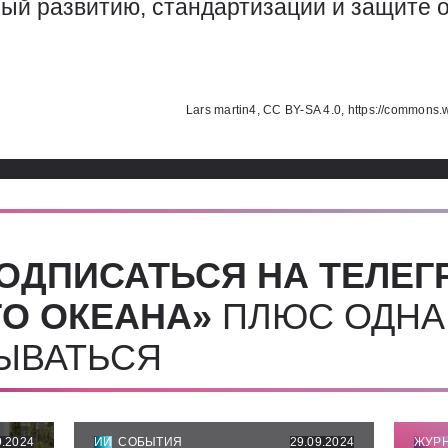
ный развитию, стандартизации и защите
Использованные источники:
Lars martin4, CC BY-SA 4.0, https://commons
ОДПИСАТЬСЯ НА ТЕЛЕГ
О ОКЕАНА»
ПЛЮС ОДНА
СЫВАТЬСЯ
9.2024
ИИ
СОБЫТИЯ
29.09.2024
ЖУР