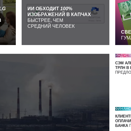
LG
ИИ ОБХОДИТ
100
%
ИЗОБРАЖЕНИЙ В КАПЧАХ
З
БЫСТРЕЕ, ЧЕМ
СРЕДНИЙ ЧЕЛОВЕК
СВЕ
ГУМ
ИНДУСТ
СЭМ АЛ
ТРЛН В
ПРЕДЛ
ФИНАН
КЛИЕНТ
ОПЛАЧИ
БАНКА
П