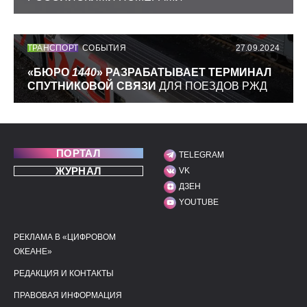
ТРАНСПОРТ
СОБЫТИЯ
27.09.2024
«БЮРО
1440
» РАЗРАБАТЫВАЕТ ТЕРМИНАЛ
СПУТНИКОВОЙ СВЯЗИ
ДЛЯ ПОЕЗДОВ РЖД
ПОРТАЛ
TELEGRAM
МЫ В СОЦИАЛЬНЫХ С
ЖУРНАЛ
VK
ДЗЕН
YOUTUBE
РЕКЛАМА В «ЦИФРОВОМ
ПОЛЕЗНЫЕ ССЫЛКИ
ДОПОЛНИТЕЛЬНАЯ И
ОКЕАНЕ»
РЕДАКЦИЯ И КОНТАКТЫ
ПРАВОВАЯ ИНФОРМАЦИЯ