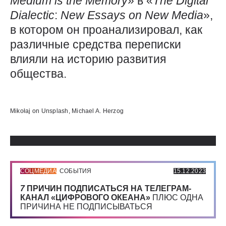
Medium
is
the
Memory
» в «
The
Digital
Dialectic
:
New
Essays
on
New
Media
»,
в котором он проанализировал, как
различные средства переписки
влияли на историю развития
общества.
Использованные источники:
Mikołaj on Unsplash, Michael A. Herzog
СОЦМЕДИА
СОБЫТИЯ
15.12.2023
7
ПРИЧИН ПОДПИСАТЬСЯ НА ТЕЛЕГРАМ-
КАНАЛ «ЦИФРОВОГО ОКЕАНА»
ПЛЮС ОДНА
ПРИЧИНА НЕ ПОДПИСЫВАТЬСЯ