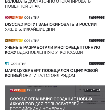
ВЗЛОМАТЬ
ДОСТАТОЧНО ОТСКАНИРОВАТЬ
НОМЕРНОЙ ЗНАК
СОЦМЕДИА
СОБЫТИЯ
27.09.2024
DISCORD
МОГУТ ЗАБЛОКИРОВАТЬ В РОССИИ
УЖЕ В БЛИЖАЙШИЕ ДНИ
МЕДИЦИНА
СОБЫТИЯ
27.09.2024
УЧЕНЫЕ РАЗРАБОТАЛИ МНОГОРЕЦЕПТОРНУЮ
КОЖУ
ВДОХНОВЛЕННУЮ УТКОНОСАМИ
ИИ
СОБЫТИЯ
27.09.2024
МАРК ЦУКЕРБЕРГ ПООБЩАЛСЯ С ЦИФРОВОЙ
КОПИЕЙ
ОРИГИНАЛ СТОЯЛ РЯДОМ
СЕРВИСЫ
СОБЫТИЯ
27.09.2024
GOOGLE
ОГРАНИЧИЛ СОЗДАНИЕ НОВЫХ
АККАУНТОВ
ДЛЯ ПОЛЬЗОВАТЕЛЕЙ С
РОССИЙСКИМИ НОМЕРАМИ