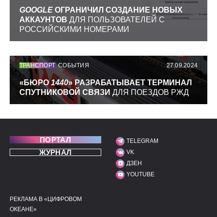
GOOGLE
ОГРАНИЧИЛ СОЗДАНИЕ НОВЫХ
АККАУНТОВ
ДЛЯ ПОЛЬЗОВАТЕЛЕЙ С
РОССИЙСКИМИ НОМЕРАМИ
ТРАНСПОРТ
СОБЫТИЯ
27.09.2024
«БЮРО
1440
» РАЗРАБАТЫВАЕТ ТЕРМИНАЛ
СПУТНИКОВОЙ СВЯЗИ
ДЛЯ ПОЕЗДОВ РЖД
ПОРТАЛ
TELEGRAM
МЫ В СОЦИАЛЬНЫХ С
ЖУРНАЛ
VK
ДЗЕН
YOUTUBE
РЕКЛАМА В «ЦИФРОВОМ
ПОЛЕЗНЫЕ ССЫЛКИ
ДОПОЛНИТЕЛЬНАЯ И
ОКЕАНЕ»