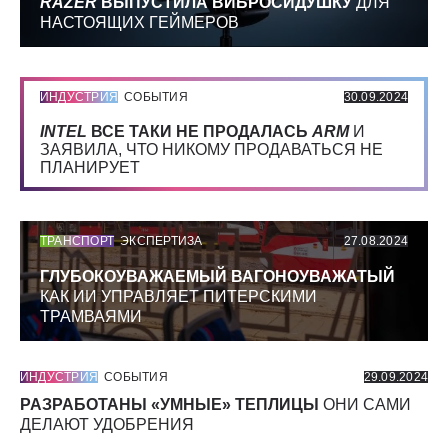
RAZER
ВЫПУСТИЛА ВИБРОСИДУШКУ
ДЛЯ
НАСТОЯЩИХ ГЕЙМЕРОВ
ИНДУСТРИЯ
СОБЫТИЯ
30.09.2024
INTEL
ВСЕ ТАКИ НЕ ПРОДАЛАСЬ
ARM
И
ЗАЯВИЛА, ЧТО НИКОМУ ПРОДАВАТЬСЯ НЕ
ПЛАНИРУЕТ
ТРАНСПОРТ
ЭКСПЕРТИЗА
27.08.2024
ГЛУБОКОУВАЖАЕМЫЙ ВАГОНОУВАЖАТЫЙ
КАК ИИ УПРАВЛЯЕТ ПИТЕРСКИМИ
ТРАМВАЯМИ
ИНДУСТРИЯ
СОБЫТИЯ
29.09.2024
РАЗРАБОТАНЫ «УМНЫЕ» ТЕПЛИЦЫ
ОНИ САМИ
ДЕЛАЮТ УДОБРЕНИЯ