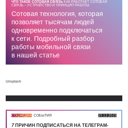
ЧТО ТАКОЕ СОТОВАЯ СВЯЗЬ
КАК РАБОТАЕТ СОТОВАЯ
СВЯЗЬ – УСТРОЙСТВО И ПРИНЦИП РАБОТЫ
Сотовая технология, которая
позволяет тысячам людей
одновременно подключаться
к сети. Подробный разбор
работы мобильной связи
в нашей статье
Использованные источники:
Unsplash
СОЦМЕДИА
СОБЫТИЯ
15.12.2023
7
ПРИЧИН ПОДПИСАТЬСЯ НА ТЕЛЕГРАМ-