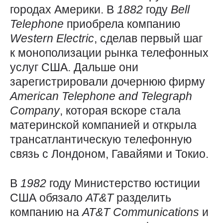
городах Америки. В
1882
году
Bell
Telephone
приобрела компанию
Western
Electric
, сделав первый шаг
к монополизации рынка телефонных
услуг США. Дальше они
зарегистрировали дочернюю фирму
American
Telephone
and
Telegraph
Company
, которая вскоре стала
материнской компанией и открыла
трансатлантическую телефонную
связь с Лондоном, Гавайями и Токио.
В
1982
году Министерство юстиции
США обязало
AT&T
разделить
компанию на
AT&T
Communications
и