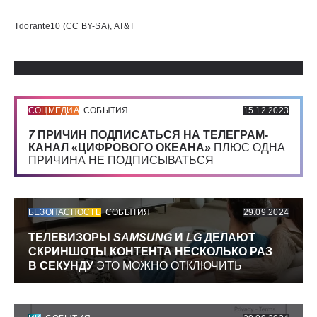
Использованные источники:
Tdorante10 (CC BY-SA), AT&T
СОЦМЕДИА
СОБЫТИЯ
15.12.2023
7
ПРИЧИН ПОДПИСАТЬСЯ НА ТЕЛЕГРАМ-
КАНАЛ «ЦИФРОВОГО ОКЕАНА»
ПЛЮС ОДНА
ПРИЧИНА НЕ ПОДПИСЫВАТЬСЯ
БЕЗОПАСНОСТЬ
СОБЫТИЯ
29.09.2024
ТЕЛЕВИЗОРЫ
SAMSUNG
И
LG
ДЕЛАЮТ
СКРИНШОТЫ КОНТЕНТА НЕСКОЛЬКО РАЗ
В СЕКУНДУ
ЭТО МОЖНО ОТКЛЮЧИТЬ