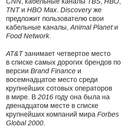
CNN
, кабельные каналы
TBS
,
HBO
,
TNT
и
HBO
Max
.
Discovery
же
предложит пользователю свои
кабельные каналы,
Animal
Planet
и
Food
Network
.
AT&T
занимает четвертое место
в списке самых дорогих брендов по
версии
Brand
Finance
и
восемнадцатое место среди
крупнейших сотовых операторов
в мире. В
2016
году она была на
двенадцатом месте в списке
крупнейших компаний мира
Forbes
Global 2000
.