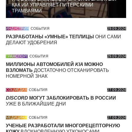
КАК ИИ УПРАВЛЯЕТ ПИТЕРСКИМИ
ТРАМВАЯМИ
ИНДУСТРИЯ
СОБЫТИЯ
29.09.2024
РАЗРАБОТАНЫ «УМНЫЕ» ТЕПЛИЦЫ
ОНИ САМИ
ДЕЛАЮТ УДОБРЕНИЯ
ТРАНСПОРТ
СОБЫТИЯ
29.09.2024
МИЛЛИОНЫ АВТОМОБИЛЕЙ
KIA
МОЖНО
ВЗЛОМАТЬ
ДОСТАТОЧНО ОТСКАНИРОВАТЬ
НОМЕРНОЙ ЗНАК
СОЦМЕДИА
СОБЫТИЯ
27.09.2024
DISCORD
МОГУТ ЗАБЛОКИРОВАТЬ В РОССИИ
УЖЕ В БЛИЖАЙШИЕ ДНИ
МЕДИЦИНА
СОБЫТИЯ
27.09.2024
УЧЕНЫЕ РАЗРАБОТАЛИ МНОГОРЕЦЕПТОРНУЮ
КОЖУ
ВДОХНОВЛЕННУЮ УТКОНОСАМИ